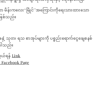
 မိန်းကလေး‘‘မြိုင်’’အကြောင်းကိုရေးသားထားသော
်ဖြစ်သည်။
အနှံ့ သုတ၊ ရသ စာအုပ်များကို ပစ္စည်းရောက်ငွေချေစနစ်
ေးပါသည်။
ွယ်ရန်
Link
e Facebook Page