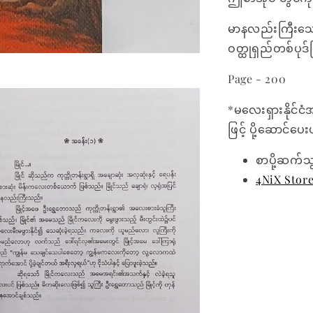
မာနလည်းကြီးသော
ဝတ္ထုရှည်တစ်ပုဒ
Page - 200
*မလေးရှားနိုင်ငံ
ဖြင့် ပို့ဆောင်ပ
စာပို့ဆက်သ
4NiX Stor