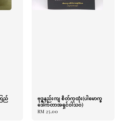
(ကြည်
ဗုဒ္ဓနည်းကျ စိတ်ကုထုံး(ပါမောက္ခ
ဒေါက်တာအရှင်ဝါသဝ)
Regular
RM 25.00
price