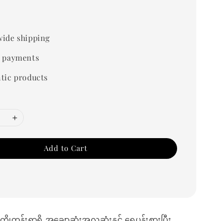
0
ide shipping
 payments
tic products
Add to Cart
ကိုတန်းရွာရှိ အချောဆုံးအလှဆုံးနှင့် ရေပန်းစားပြီး