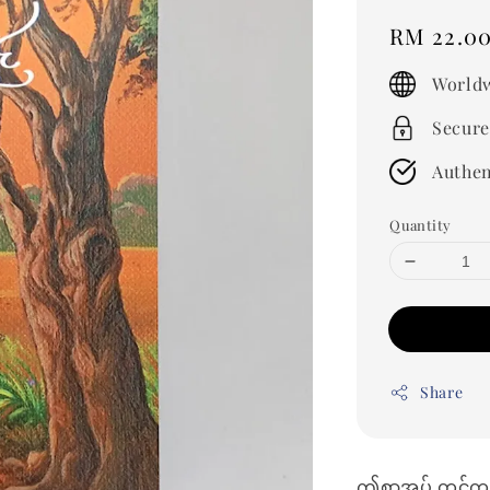
Regular
RM 22.0
price
Worldw
Secure
Authen
Quantity
Share
ဤစာအုပ် တွင်ကုက္