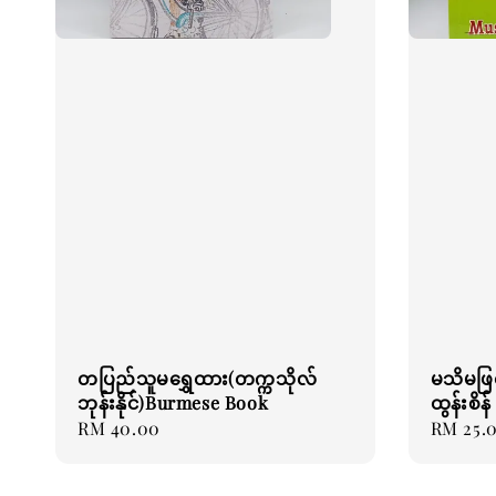
တပြည်သူမရွှေထား(တက္ကသိုလ်
မသိမဖြ
ဘုန်းနိုင်)Burmese Book
ထွန်းစိ
Regular
RM 40.00
Regular
RM 25.
price
price