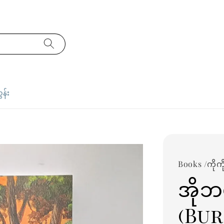
ှန်း
Books /ကိုကိ
အိုဘယ့
(Bu