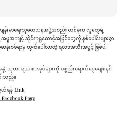
်ကျန်းမာရေးသုတေသနအဖွဲ့အစည်း တစ်ခုက လူတွေရဲ့
မူအကျင့် ဆိုင်ရာရှုထောင့်အမြင်တွေကို နှစ်ပေါင်းများစွာ
ဆန်းစစ်ရာမှ ထွက်ပေါ်လာတဲ့ ရလဒ်အသီးအပွင့် ဖြစ်ပါ
အနှံ့ သုတ၊ ရသ စာအုပ်များကို ပစ္စည်းရောက်ငွေချေစနစ်
ေးပါသည်။
ွယ်ရန်
Link
e Facebook Page