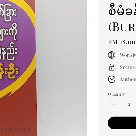
စီမံခ
(Bu
Regular
RM 18.00
price
Worldw
Secure
Authen
Quantity