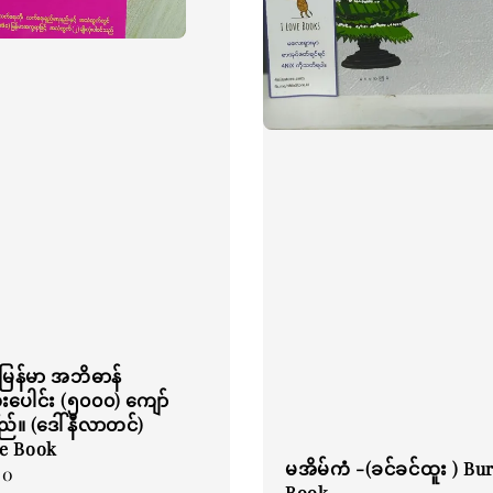
မြန်မာ အဘိဓာန်
းပေါင်း (၅၀၀၀) ကျော်
်။ (ဒေါ်နီလာတင်)
e Book
မအိမ်ကံ -(ခင်ခင်ထူး ) B
00
Book