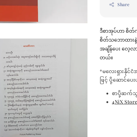
Share
ဒီစာအုပ်ဟာ စိတ
စိတ်သဘောထားနဲ့ အ
အချိန်ပေး လေ့လာ
တယ်။
*မလေးရှားနိုင်ငံ
ဖြင့် ပို့ဆောင်ပ
စာပို့ဆက်သ
4NiX Stor