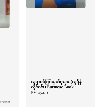
လူရာဝင်ခြင်းမှတ်စုများ (သူရိန်
လှိုင်ဝင်း) Burmese Book
Regular
RM 25.00
price
urmese