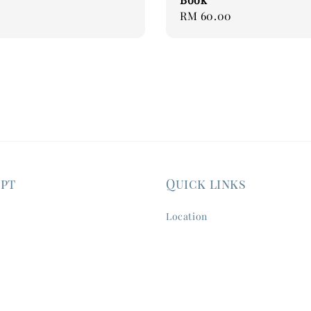
Regular
RM 60.00
price
ept
Quick links
Location