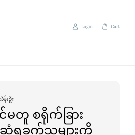
Login
Cart
သိန်းဦး
်မတူ စရိုက်ခြား
ံရခက်သူများကို