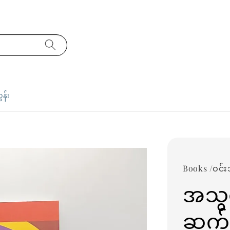
ှန်း
Books /ဝင်း
အသွင
ဆက်ဆ