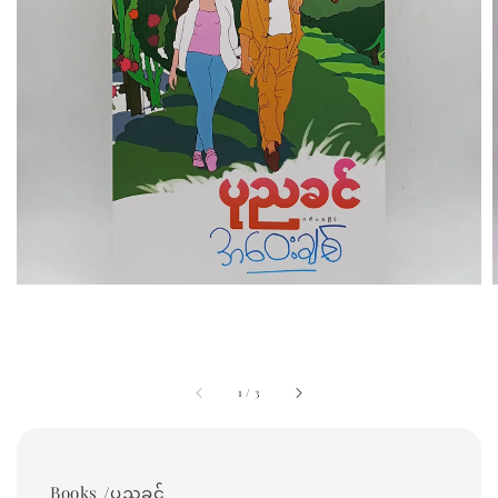
1
/
3
Books /ပုညခင်