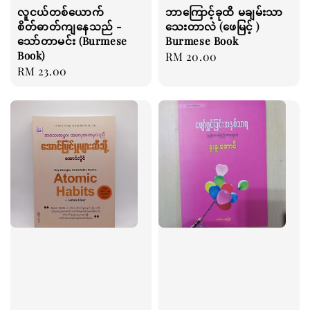
လူငယ်တစ်ယောက်
ဘာကြောင့်ခုထိ မချမ်းသာ
စိတ်ဓာတ်ကျနေသည် -
သေးတာလဲ (ဖေမြင့် )
သော်တာမင်း (Burmese
Burmese Book
Book)
Regular
RM 20.00
Regular
RM 23.00
price
price