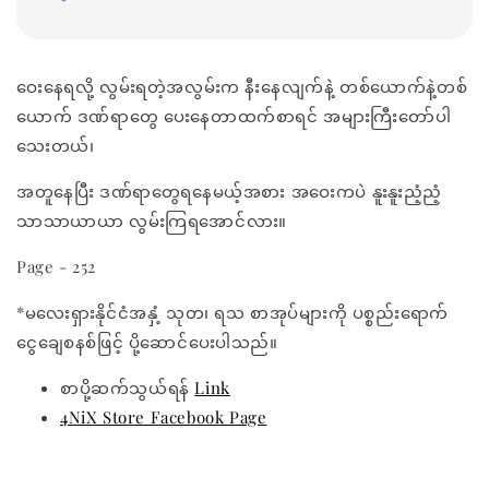
ဝေးနေရလို့ လွမ်းရတဲ့အလွမ်းက နီးနေလျက်နဲ့ တစ်ယောက်နဲ့တစ်
ယောက် ဒဏ်ရာတွေ ပေးနေတာထက်စာရင် အများကြီးတော်ပါ
သေးတယ်၊
အတူနေပြီး ဒဏ်ရာတွေရနေမယ့်အစား အဝေးကပဲ နူးနူးညံ့ညံ့
သာသာယာယာ လွမ်းကြရအောင်လား။
Page - 252
*မလေးရှားနိုင်ငံအနှံ့ သုတ၊ ရသ စာအုပ်များကို ပစ္စည်းရောက်
ငွေချေစနစ်ဖြင့် ပို့ဆောင်ပေးပါသည်။
စာပို့ဆက်သွယ်ရန်
Link
4NiX Store Facebook Page