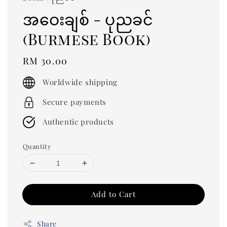
အဝေးချစ် - ပုညခင်
(Burmese Book)
Regular
RM 30.00
price
Worldwide shipping
Secure payments
Authentic products
Quantity
Add to Cart
Share