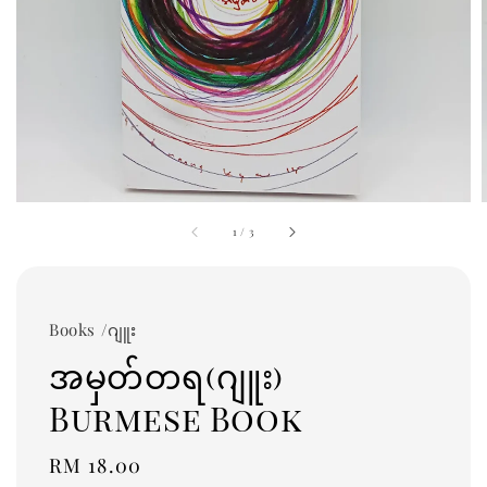
1
/
3
Books /ဂျူး
အမှတ်တရ(ဂျူး)
Burmese Book
Regular
RM 18.00