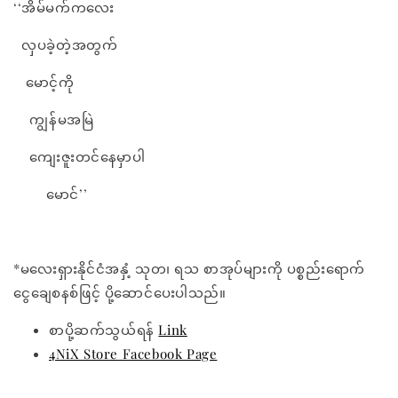
‘‘အိမ်မက်ကလေး
လှပခဲ့တဲ့အတွက်
မောင့်ကို
ကျွန်မအမြဲ
ကျေးဇူးတင်နေမှာပါ
မောင်’’
*မလေးရှားနိုင်ငံအနှံ့ သုတ၊ ရသ စာအုပ်များကို ပစ္စည်းရောက်
ငွေချေစနစ်ဖြင့် ပို့ဆောင်ပေးပါသည်။
စာပို့ဆက်သွယ်ရန်
Link
4NiX Store Facebook Page