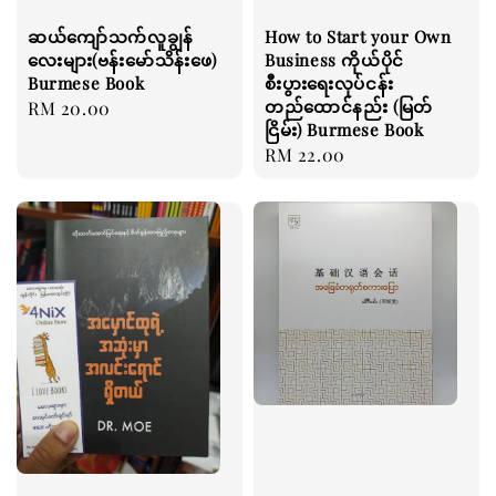
ဆယ်ကျော်သက်လူချွန်
How to Start your Own
လေးများ(ဗန်းမော်သိန်းဖေ)
Business ကိုယ်ပိုင်
Burmese Book
စီးပွားရေးလုပ်ငန်း
တည်ထောင်နည်း (မြတ်
Regular
RM 20.00
ငြိမ်း) Burmese Book
price
Regular
RM 22.00
price