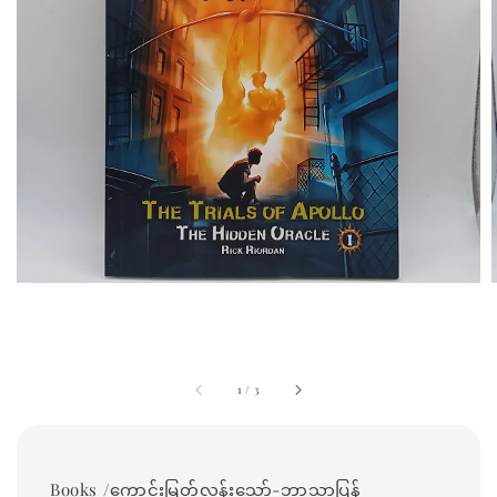
1
/
3
Books /ကောင်းမြတ်လွန်းသော်-ဘာသာပြန်