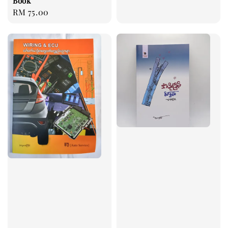
Book
price
Regular
RM 75.00
price