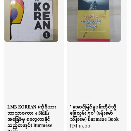
LMB KOREAN (ကိုရီယား
" အောင်မြင်မှုပန်းတိုင်သို့
ဘာသာစကား 4 Skills
ခြေလှမ်း ၅၀" (ဗန်းမော်
အခြေခံမှ စလေ့လာနိုင်
သိန်းဖေ) Burmese Book
သည့်စာအုပ်) Burmese
Regular
RM 19.00