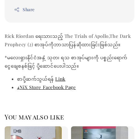
Share
Rick Riordan ရေးသားသည့် The Trials of Apollo,The Dark
Prophecy (2) စာအုပ်ကိုဘာသာပြန်ဆိုထားခြင်းဖြစ်သည်။
*မလေးရှားနိုင်ငံအနှံ့ သုတ၊ ရသ စာအုပ်များကို ပစ္စည်းရောက်
ငွေချေစနစ်ဖြင့် ပို့ဆောင်ပေးပါသည်။
စာပို့ဆက်သွယ်ရန်
Link
4NiX Store Facebook Page
You may also like