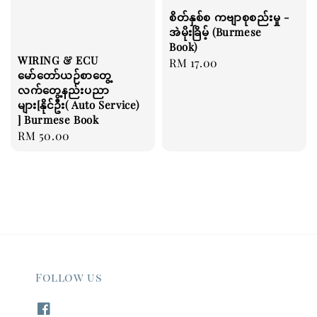
စိတ်နှစ်စ ကဗျာစုစည်းမှု -
အဲမိုးခြိမ့် (Burmese
Book)
WIRING & ECU
Regular
RM 17.00
မော်တော်ယဉ်စာတွေ့
price
လက်တွေ့နည်းပညာ
များ[နိုင်ဦး( Auto Service)
] Burmese Book
Regular
RM 50.00
price
Follow us