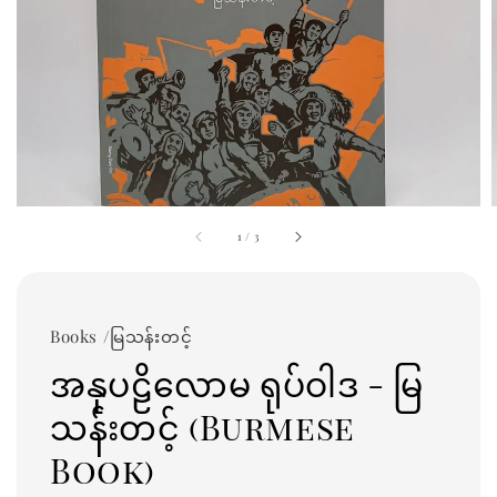
1
/
3
Books /မြသန်းတင့်
အနုပဠိလောမ ရုပ်ဝါဒ - မြ
သန်းတင့် (Burmese
Book)