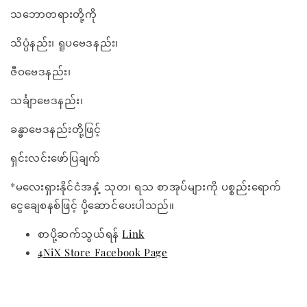
သဘောတရားတို့ကို
သိပ္ပံနည်း၊ ရူပဗေဒနည်း၊
ဇီဝဗေဒနည်း၊
သင်္ချာဗေဒနည်း၊
ခန္ဓာဗေဒနည်းတို့ဖြင့်
ရှင်းလင်းဖော်ပြချက်
*မလေးရှားနိုင်ငံအနှံ့ သုတ၊ ရသ စာအုပ်များကို ပစ္စည်းရောက်
ငွေချေစနစ်ဖြင့် ပို့ဆောင်ပေးပါသည်။
စာပို့ဆက်သွယ်ရန်
Link
4NiX Store Facebook Page