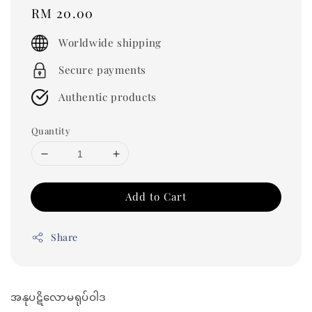
Regular
RM 20.00
price
Worldwide shipping
Secure payments
Authentic products
Quantity
Add to Cart
Share
အနုပဋိလောမရုပ်ဝါဒ