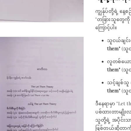
ကျွန်ုပ်တို့ရဲ့ န
"တခြားသူတွေကို က
ကြောင့်ပါ။
သူငယ်ချင်
them"
(သူတိ
လူတစ်ယော
them"
(သူတိ
သင့်ချစ်သ
them"
(သူတိ
ဒီနေရာမှာ "Let 
ပစ်ထားတာမျိုးလည
သူတို့ရဲ့ အပိုင်
ဖြစ်တယ်ဆိုတာကို