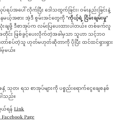
ပ်ရပ်အပေါ် လိုက်ပြီး ဒေါသထွက်ခြင်း၊ ဝမ်းနည်းခြင်းနဲ့
စားနေမယ့်အစား အဲ့ဒီ စွမ်းအင်တွေကို
"ကိုယ့်ရဲ့ ငြိမ်းချမ်းမှု"
ုံးချဖို့ ဒီစာအုပ်က လမ်းပြပေးထားပါတယ်။ တစ်ဖက်လူ
့အတိုင်း ဖြစ်ခွင့်ပေးလိုက်တဲ့အခါမှသာ သူဟာ သင့်ဘဝ
စပ်တဲ့သူ ဟုတ်မဟုတ်ဆိုတာကို ပိုပြီး ထင်ထင်ရှားရှား
မ့်မယ်။
အနှံ့ သုတ၊ ရသ စာအုပ်များကို ပစ္စည်းရောက်ငွေချေစနစ်
ေးပါသည်။
ွယ်ရန်
Link
e Facebook Page