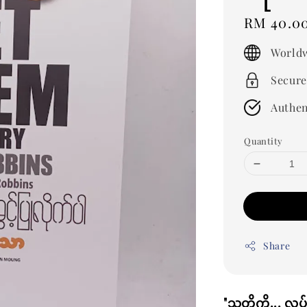
Regular
RM 40.0
price
Worldw
Secure
Authen
Quantity
Share
"သူတို့ကို... လု