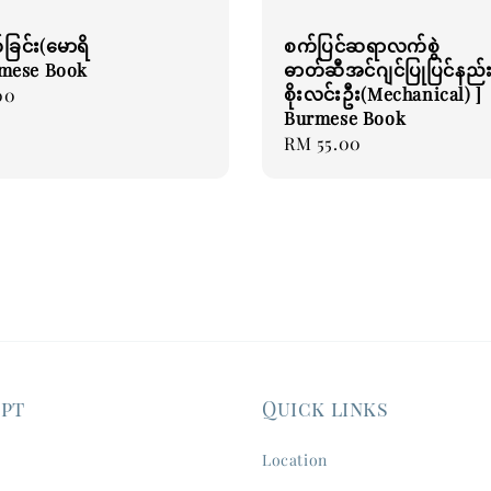
်ခြင်း(မောရိ
စက်ပြင်ဆရာလက်စွဲ
rmese Book
ဓာတ်ဆီအင်ဂျင်ပြုပြင်နည်း
စိုးလင်းဦး(Mechanical) ]
00
Burmese Book
Regular
RM 55.00
price
ept
Quick links
Location