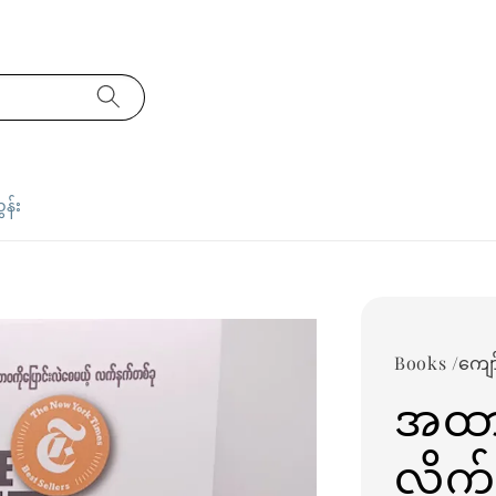
ှန်း
Books /ကျေ
အထာက
လိုက