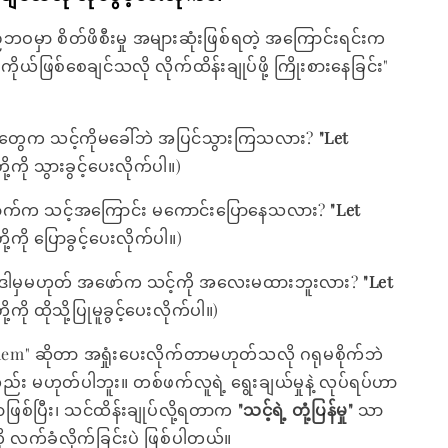
ေ့စဉ်ဘဝမှာ စိတ်ဖိစီးမှု အများဆုံးဖြစ်ရတဲ့ အကြောင်းရင်းက
ိုယ်ဖြစ်စေချင်သလို လိုက်ထိန်းချုပ်ဖို့ ကြိုးစားနေခြင်း"
းတွေက သင့်ကိုမခေါ်ဘဲ အပြင်သွားကြသလား?
"Let
ု့ကို သွားခွင့်ပေးလိုက်ပါ။)
က်က သင့်အကြောင်း မကောင်းပြောနေသလား?
"Let
ု့ကို ပြောခွင့်ပေးလိုက်ပါ။)
ူ ဒါမှမဟုတ် အဖော်က သင့်ကို အလေးမထားဘူးလား?
"Let
ု့ကို ထိုသို့ပြုမူခွင့်ပေးလိုက်ပါ။)
them" ဆိုတာ အရှုံးပေးလိုက်တာမဟုတ်သလို ဂရုမစိုက်ဘဲ
်း မဟုတ်ပါဘူး။ တစ်ဖက်လူရဲ့ ရွေးချယ်မှုနဲ့ လုပ်ရပ်ဟာ
းသာဖြစ်ပြီး၊ သင်ထိန်းချုပ်လို့ရတာက
"သင့်ရဲ့ တုံ့ပြန်မှု"
သာ
 လက်ခံလိုက်ခြင်းပဲ ဖြစ်ပါတယ်။