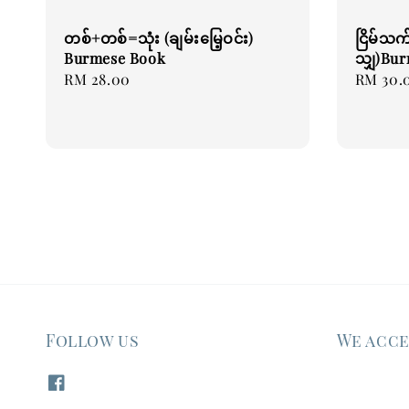
တစ်+တစ်=သုံး (ချမ်းမြေ့ဝင်း)
ငြိမ်သက
Burmese Book
သျှ)Bu
Regular
RM 28.00
Regular
RM 30.
price
price
Follow us
We acc