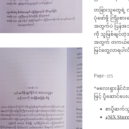
တခြားသူတွေရဲ့ လု
ပုံဖော်ဖို့ ကြိုး
အတွက်ပဲ ပြန်အသ
ကို သူဖြစ်ချင်တဲ
အတွက် တကယ်တော်
မြင်တွေ့လာရပါလိ
Page-375
*မလေးရှားနိုင်ငံ
ဖြင့် ပို့ဆောင်ပ
စာပို့ဆက်သ
4NiX Stor