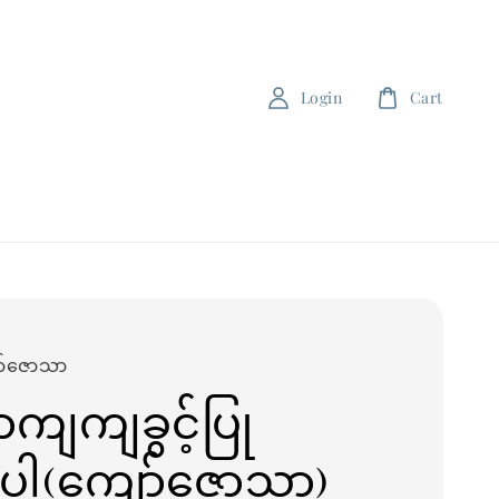
Login
Cart
ာ်ဇောသာ
ျကျခွင့်ပြု
်ပါ(ကျော်ဇောသာ)