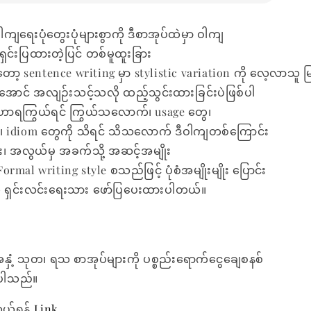
ကျရေးပုံတွေးပုံများစွာကို ဒီစာအုပ်ထဲမှာ ဝါကျ
့ ရှင်းပြထားတဲ့ပြင် တစ်မူထူးခြား
ော့ sentence writing မှာ stylistic variation ကို လေ့လာသူ မ
ာင် အလျဉ်းသင့်သလို ထည့်သွင်းထားခြင်းပဲဖြစ်ပါ
ဟာရကြွယ်ရင် ကြွယ်သလောက်၊ usage တွေ၊
၊ idiom တွေကို သိရင် သိသလောက် ဒီဝါကျတစ်ကြောင်း
မျိုး၊ အလွယ်မှ အခက်သို့ အဆင့်အမျိုး
့ Formal writing style စသည်ဖြင့် ပုံစံအမျိုးမျိုး ပြောင်း
ကို ရှင်းလင်းရေးသား ဖော်ပြပေးထားပါတယ်။
အနှံ့ သုတ၊ ရသ စာအုပ်များကို ပစ္စည်းရောက်ငွေချေစနစ်
ေးပါသည်။
ွယ်ရန်
Link