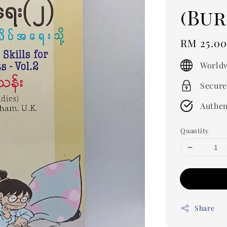
(Bu
Regular
RM 25.0
price
Worldw
Secure
Authen
Quantity
Share