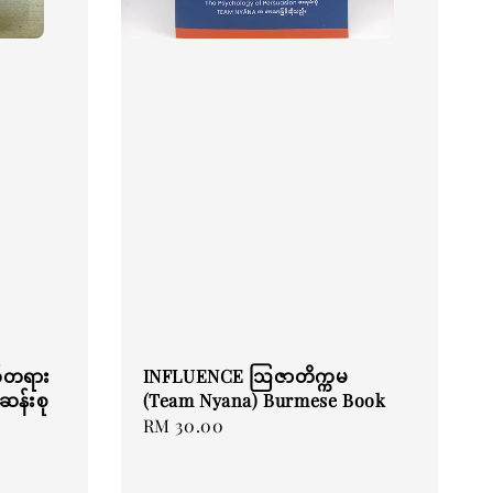
်တရား
INFLUENCE ဩဇာတိက္ကမ
ဆန်းစု
(Team Nyana) Burmese Book
Regular
RM 30.00
price