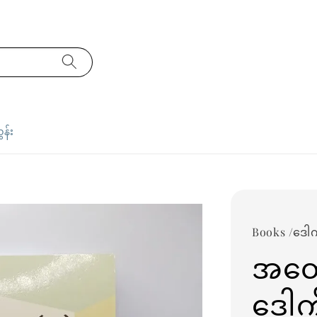
ှန်း
Books /ဒေါက
အတွေ
ဒေါက