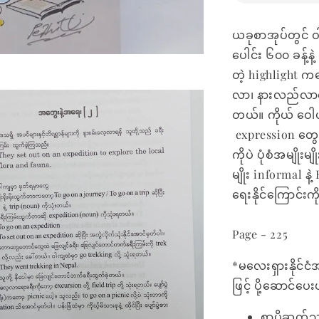
ယခုစာအုပ်တွင် ဝါ
ပေါင်း ၆၀၀ ခန့်နဲ
တဲ့ highlight ကတ
လာ၊ နားလည်လာအေ
တယ်။ ကိုယ် ဝေါ
expression တွေ
ကိုပဲ ပုံစံအမျိုး
မျိုး informal နဲ
ရေးနိုင်ကြောင်း
Page - 225
*မလေးရှားနိုင်ငံ
ဖြင့် ပို့ဆောင်ပ
စာပို့ဆက်သ