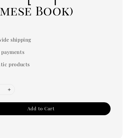
rmese Book)
0
ide shipping
 payments
tic products
Add to Cart