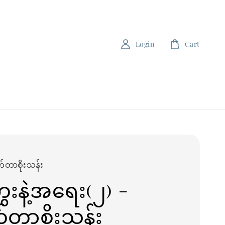
Login
Cart
်တာစိုးသန်း
းနဲ့အရေး(၂) -
်တာစိုးသန်း