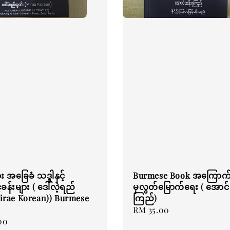
း အခြေခံ သဒ္ဒါနှင့်
Burmese Book အကြောက
ခန်းများ ( ဒေါ်လဲ့ရည်
မှလွတ်မြောက်ရေး ( အောင်
Mirae Korean)) Burmese
ကြည်)
Regular
RM 35.00
00
price