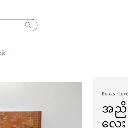
ှန်း
Books /Lav
အညို
လေး 