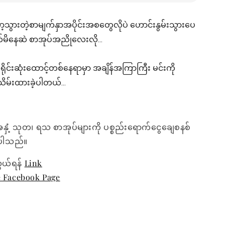
့သွားတဲ့စာမျက်နှာအပိုင်းအစတွေလိုပဲ ဟောင်းနွမ်းသွားပေ
်မိနေဆဲ စာအုပ်အညိုလေးလို...
ရိုင်းဆုံးထောင့်တစ်နေရာမှာ အချိန်အကြာကြီး မင်းကို
ိမ်းထားခဲ့ပါတယ်...
အနှံ့ သုတ၊ ရသ စာအုပ်များကို ပစ္စည်းရောက်ငွေချေစနစ်
ေးပါသည်။
ွယ်ရန်
Link
e Facebook Page