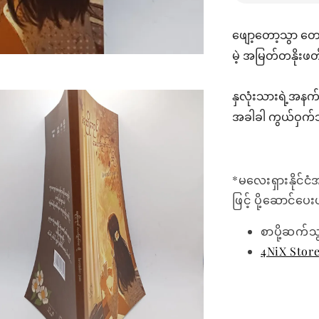
ဖျော့တော့သွာ တော
မဲ့ အမြတ်တနိုးဖတ
နှလုံးသားရဲ့အနက်
အခါခါ ကွယ်ဝှက်သ
*မလေးရှားနိုင်ငံ
ဖြင့် ပို့ဆောင်ပ
စာပို့ဆက်သ
4NiX Stor