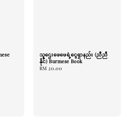
mese
သူဌေးဖေဖေရဲ့ငွေရှာနည်း (ညီညီ
နိုင်) Burmese Book
Regular
RM 20.00
price