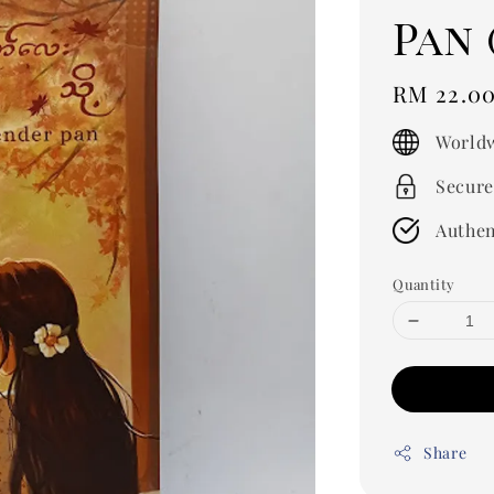
Pan
Regular
RM 22.0
price
Worldw
Secure
Authen
Quantity
Share