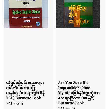
လိုရင်းတိုရှင်းစကားများ
Are You Sure It's
အင်္ဂလိပ်စကားပြော
Impossible? (Phae
အနှစ်ချုပ်(ဆရာထွန်းစိန်
Myint) မဖြစ်နိုင်ဘူးဆိုတာ
EEE) Burmese Book
သေချာပြီလား (ဖေမြင့်)
Burmese Book
Regular
RM 27.00
Regular
RM 27.00