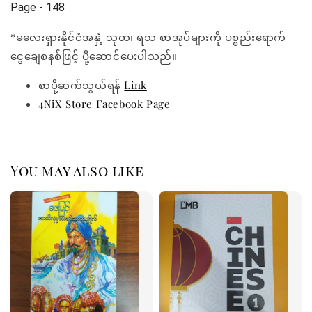
Page - 148
*မလေးရှားနိုင်ငံအနှံ့ သုတ၊ ရသ စာအုပ်များကို ပစ္စည်းရောက်
ငွေချေစနစ်ဖြင့် ပို့ဆောင်ပေးပါသည်။
စာပို့ဆက်သွယ်ရန်
Link
4NiX Store Facebook Page
You may also like