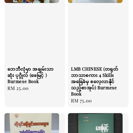
ဘေဘီလုံမှာ အချမ်းသာ
LMB CHINESE (တရုတ်
ဆုံး ပုဂ္ဂိုလ် (ဖေမြင့် )
ဘာသာစကား 4 Skills
Burmese Book
အခြေခံမှ စလေ့လာနိုင်
သည့်စာအုပ်) Burmese
Regular
RM 25.00
Book
price
Regular
RM 75.00
price