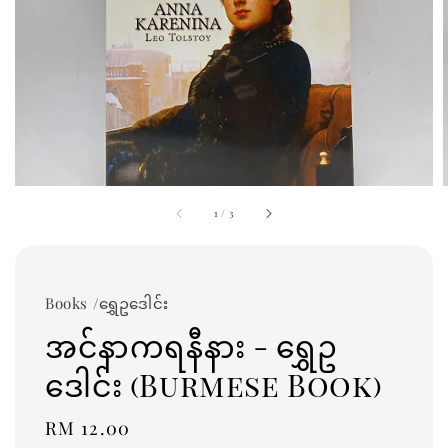
1
/
3
Books /ရွှေဥဒေါင်း
အင်နာကရနီနား - ရွှေဥ
ဒေါင်း (Burmese Book)
Regular
RM 12.00