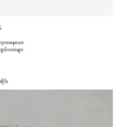
်
 လေ့လာနေသော
ျောင်းသားများ
ိုဒ်)