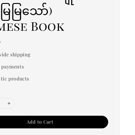
းမြမြသော်)
mese Book
0
ide shipping
 payments
tic products
Add to Cart