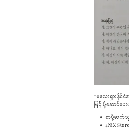
*မလေးရှားနိုင်ငံ
ဖြင့် ပို့ဆောင်ပ
စာပို့ဆက်သ
4NiX Stor