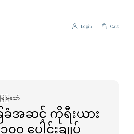
Login
Cart
းမြမြသော်
ခံအဆင့် ကိုရီးယား
 ၁၀၀ ပေါင်းချုပ်