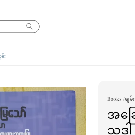
ှန်း
Books /ချမ်
အခြေ
သဒ္ဒါ