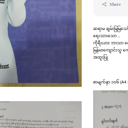
Share
ဆရာမ ချမ်းမြမြသော
ရေးသားသော ..
ကိုရီးယား ဘာသာ
မြန်မာကျောင်းသူ က
အထူးပြု
စာမျက်နှာ ၁၀၆ (A4 ဆ