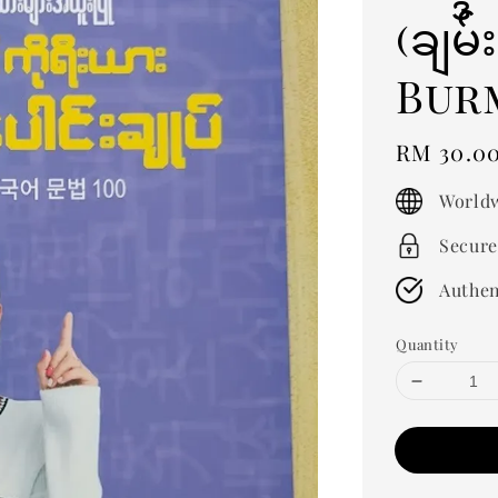
(ချမ်
Bur
Regular
RM 30.0
price
Worldw
Secure
Authen
Quantity