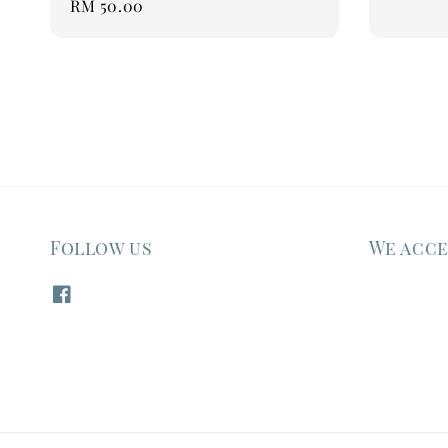
Regular
RM 50.00
price
Follow us
We acc