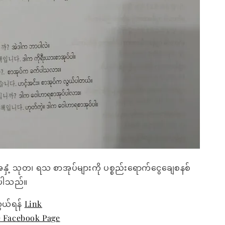
အနှံ့ သုတ၊ ရသ စာအုပ်များကို ပစ္စည်းရောက်ငွေချေစနစ်
ေးပါသည်။
ွယ်ရန်
Link
e Facebook Page