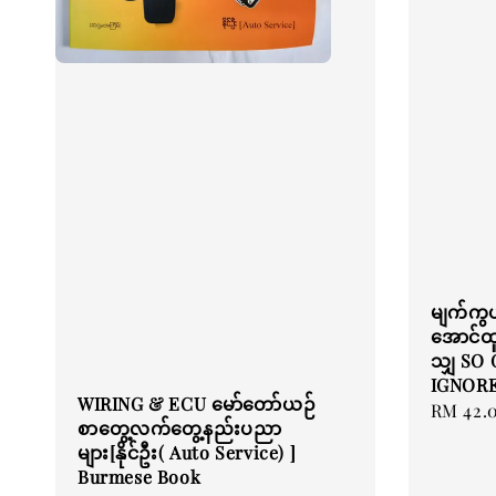
မျက်ကွယ
အောင်ထူး
သျှ SO
IGNORE
WIRING & ECU မော်တော်ယဉ်
Regular
RM 42.
စာတွေ့လက်တွေ့နည်းပညာ
price
များ[နိုင်ဦး( Auto Service) ]
Burmese Book