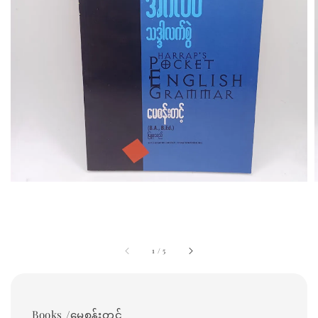
1
/
5
Books /မေစန်းတင့်