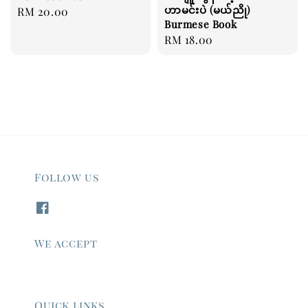
ဟာမင်းပဲ (မယ်ညို)
Regular
RM 20.00
Burmese Book
price
Regular
RM 18.00
price
Follow us
We accept
Quick links