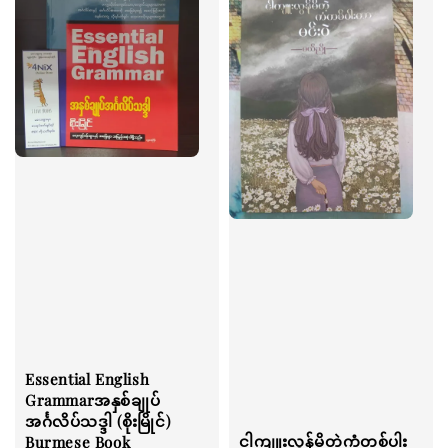
Essential English
Grammarအနှစ်ချုပ်
အင်္ဂလိပ်သဒ္ဒါ (စိုးမြိုင်)
ငါကျူးလွန်မိတဲ့ကံတစ်ပါး
Burmese Book