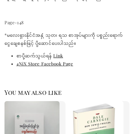
Page-148
*မလေးရှားနိုင်ငံအနှံ့ သုတ၊ ရသ စာအုပ်များကို ပစ္စည်းရောက်
ငွေချေစနစ်ဖြင့် ပို့ဆောင်ပေးပါသည်။
စာပို့ဆက်သွယ်ရန်
Link
4NiX Store Facebook Page
You may also like