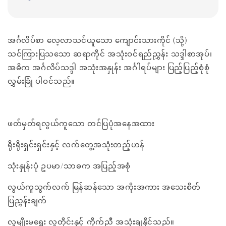
အင်္ဂလိပ်စာ လေ့လာသင်ယူသော ကျောင်းသားကိုင် (သို့)
သင်ကြားပြသသော ဆရာကိုင် အသုံးဝင်ရည်ညွှန်း သဒ္ဒါစာအုပ်၊
အဓိက အင်္ဂလိပ်သဒ္ဒါ အသုံးအနှုန်း အင်္ဂါရပ်များ ပြည့်ပြည့်စုံစုံ
လွှမ်းခြုံ ပါဝင်သည်။
ဖတ်မှတ်ရလွယ်ကူသော တင်ပြပုံအနေအထား
ရိုးရိုးရှင်းရှင်းနှင့် လက်တွေ့အသုံးတည့်ဟန်
သုံးနှုန်းပုံ ဥပမာ/သာဓက အပြည့်အစုံ
လွယ်ကူသွက်လက် မြန်ဆန်သော အကိုးအကား အသေးစိတ်
ပြညွှန်းချက်
လူမျိုးမရွေး လူတိုင်းနှင့် ကိုက်ညီ အသုံးချနိုင်သည်။