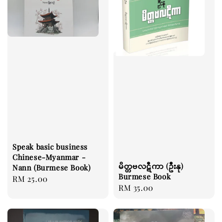
Speak basic business
Chinese-Myanmar -
မိတ္တဗလဋီကာ (ဦးနု)
Nann (Burmese Book)
Burmese Book
Regular
RM 25.00
Regular
RM 35.00
price
price