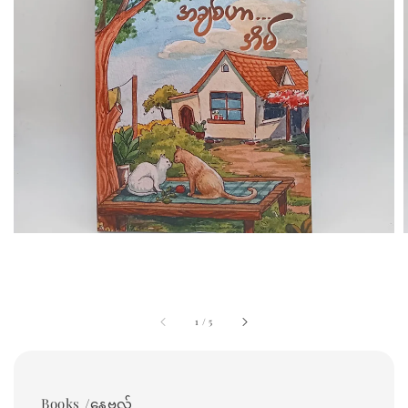
1
/
5
Books /နေဗလ်