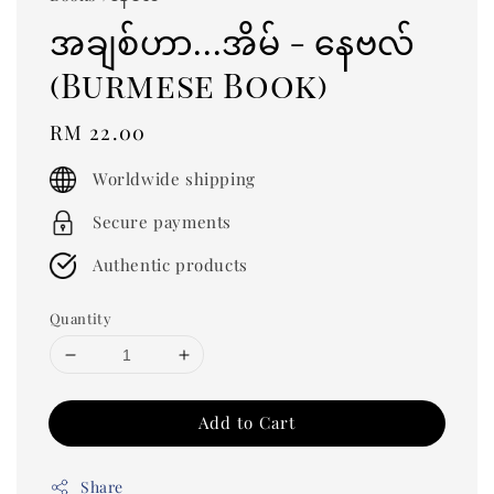
အချစ်ဟာ...အိမ် - နေဗလ်
(Burmese Book)
Regular
RM 22.00
price
Worldwide shipping
Secure payments
Authentic products
Quantity
Add to Cart
Share