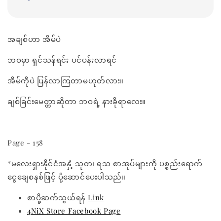
အချစ်ဟာ အိမ်ပဲ
ဘဝမှာ ရှင်သန်ရင်း ပင်ပန်းလာရင်
အိမ်ကိုပဲ ပြန်လာကြတာမဟုတ်လား။
ချစ်ခြင်းမေတ္တာဆိုတာ ဘဝရဲ့ နားခိုရာလေး။
Page - 158
*မလေးရှားနိုင်ငံအနှံ့ သုတ၊ ရသ စာအုပ်များကို ပစ္စည်းရောက်
ငွေချေစနစ်ဖြင့် ပို့ဆောင်ပေးပါသည်။
စာပို့ဆက်သွယ်ရန်
Link
4NiX Store Facebook Page