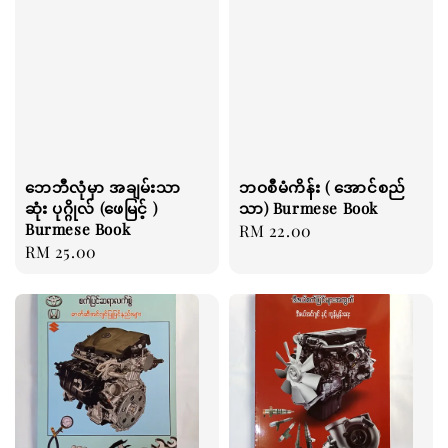
ဘေဘီလုံမှာ အချမ်းသာ
ဘဝစီမံကိန်း ( အောင်စည်
ဆုံး ပုဂ္ဂိုလ် (ဖေမြင့် )
သာ) Burmese Book
Burmese Book
Regular
RM 22.00
Regular
RM 25.00
price
price