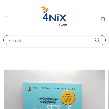
Search