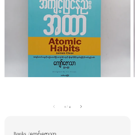
1
/
4
Books /ကျော်ဇောသာ