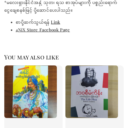
*မလေးရှားနိုင်ငံအနှံ့ သုတ၊ ရသ စာအုပ်များကို ပစ္စည်းရောက်
ငွေချေစနစ်ဖြင့် ပို့ဆောင်ပေးပါသည်။
စာပို့ဆက်သွယ်ရန်
Link
4NiX Store Facebook Page
You may also like