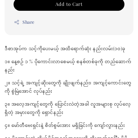
Add to Cart
Share
ဒီစာအုပ်က သင့်ကိုပေးမယ့် အထိရောက်ဆုံး နည်းလမ်း(၁၀)ခု
၁။ နေ့စဉ် ၁ % ပိုကောင်းလာစေမယ့် စနစ်တစ်ခုကို တည်ဆောက်
နည်း
၂။ သင့်ရဲ့ အကျင့်ဆိုးတွေကို ချိုးဖျက်နည်း၊ အကျင့်ကောင်းတွေ
ကို စွဲမြဲအောင် လုပ်နည်း
၃။ အလေ့အကျင့်တွေကို ပြောင်းလဲတဲ့အခါ လူအများစု လုပ်လေ့
ရှိတဲ့ အမှားတွေကို ရှောင်နည်း
၄။ မော်တီဗေးရှင်းနဲ့ စိတ်စွမ်းအား မရှိခြင်းကို ကျော်လွားနည်း