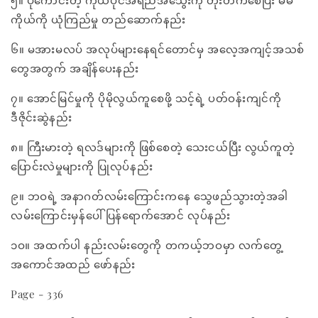
၅။ ပိုကောင်းတဲ့ ကိုယ်ပိုင်အရည်အသွေးကို တိုးတက်စေပြီး မိမိ
ကိုယ်ကို ယုံကြည်မှု တည်ဆောက်နည်း
၆။ မအားမလပ် အလုပ်များနေရင်တောင်မှ အလေ့အကျင့်အသစ်
တွေအတွက် အချိန်ပေးနည်း
၇။ အောင်မြင်မှုကို ပိုမိုလွယ်ကူစေဖို့ သင့်ရဲ့ ပတ်ဝန်းကျင်ကို
ဒီဇိုင်းဆွဲနည်း
၈။ ကြီးမားတဲ့ ရလဒ်များကို ဖြစ်စေတဲ့ သေးငယ်ပြီး လွယ်ကူတဲ့
ပြောင်းလဲမှုများကို ပြုလုပ်နည်း
၉။ ဘဝရဲ့ အနာဂတ်လမ်းကြောင်းကနေ သွေဖည်သွားတဲ့အခါ
လမ်းကြောင်းမှန်ပေါ် ပြန်ရောက်အောင် လုပ်နည်း
၁ဝ။ အထက်ပါ နည်းလမ်းတွေကို တကယ့်ဘဝမှာ လက်တွေ့
အကောင်အထည် ဖော်နည်း
Page - 336