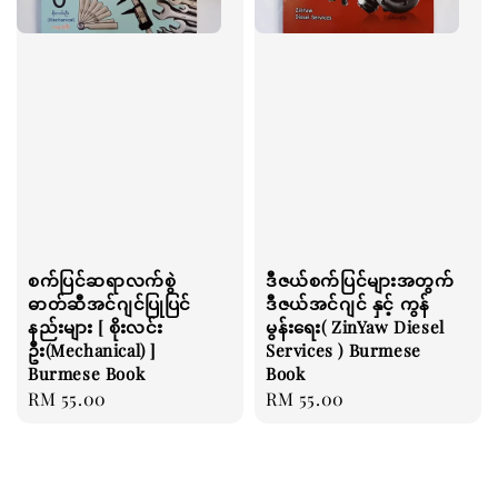
စက်ပြင်ဆရာလက်စွဲ
ဒီဇယ်စက်ပြင်များအတွက်
ဓာတ်ဆီအင်ဂျင်ပြုပြင်
ဒီဇယ်အင်ဂျင် နှင့် ကွန်
နည်းများ [ စိုးလင်း
မွန်းရေး( ZinYaw Diesel
ဦး(Mechanical) ]
Services ) Burmese
Burmese Book
Book
Regular
RM 55.00
Regular
RM 55.00
price
price