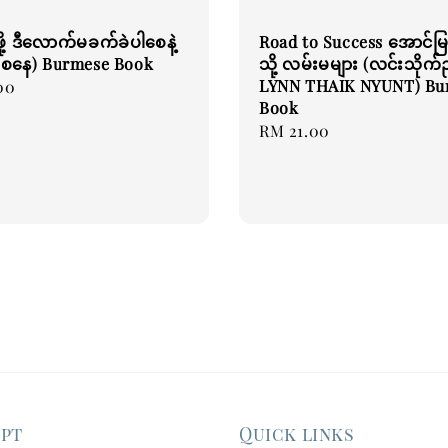
င်ဖို့ ဒီလောက်မခက်ခဲပါစေနဲ့
Road to Success အောင်မြင
ိုင်းစနေ) Burmese Book
သို့ လမ်းမများ (လင်းသိုက်ညွ
LYNN THAIK NYUNT) Bu
00
Book
Regular
RM 21.00
price
ept
Quick links