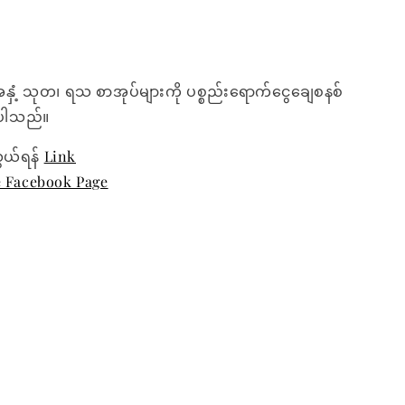
အနှံ့ သုတ၊ ရသ စာအုပ်များကို ပစ္စည်းရောက်ငွေချေစနစ်
ေးပါသည်။
ွယ်ရန်
Link
e Facebook Page