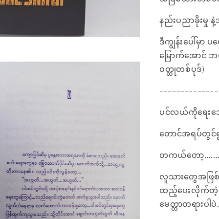
နည်းပညာခိုးမှု နဲ
ဒီကျွန်းပေါ်မှာ 
မြောက်အောင် ဘယ်
ဝတ္ထုတစ်ပုဒ်)
--------------
ပင်လယ်ကိုရေးသော
တောင်အရပ်တွင်ရ
တကယ်တော့.......
လူသားတွေအဖြစ်စ
ထည့်ပေးလိုက်တဲ
မေတ္တာတရားပါပဲ.