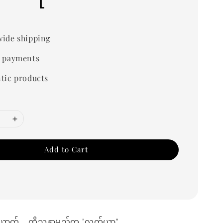
0
ide shipping
 payments
tic products
Add to Cart
က်....ထိုသူနာမည်က "လက်ယာ".........