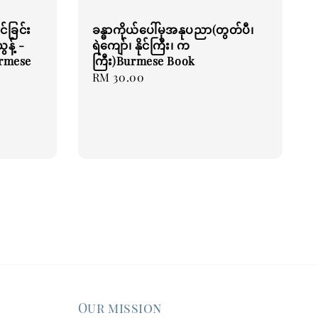
်ခြင်း
ခန္ဓာကိုယ်ပေါ်မှအနုပညာ(တွတ်ပီ၊
န့် -
ရဲကျော်၊ နိုင်ကြီး၊ က
rmese
ကြီး)Burmese Book
Regular
RM 30.00
price
Our mission