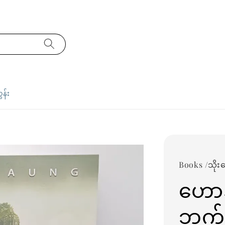
ှန်း
Books /သိုး
ဟော
ဘက်ပ