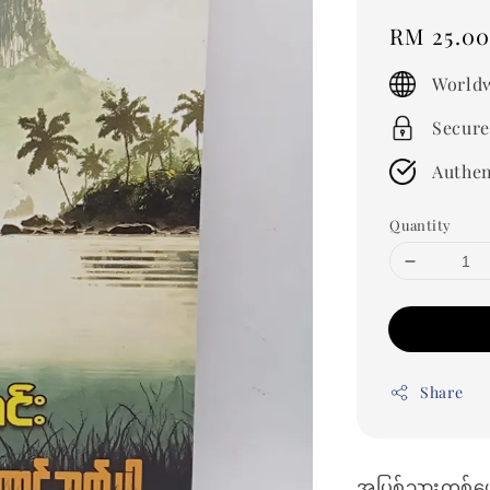
Regular
RM 25.0
price
Worldw
Secure
Authen
Quantity
Share
အပြစ်သားတစ်ယော