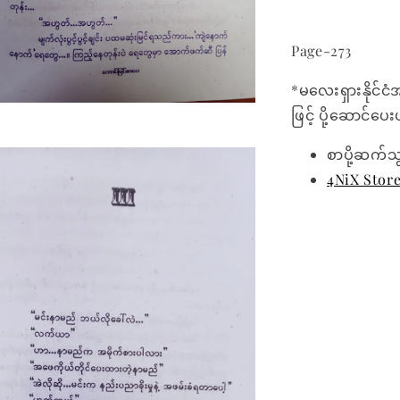
Page-273
*မလေးရှားနိုင်ငံ
ဖြင့် ပို့ဆောင်ပ
စာပို့ဆက်သ
4NiX Stor