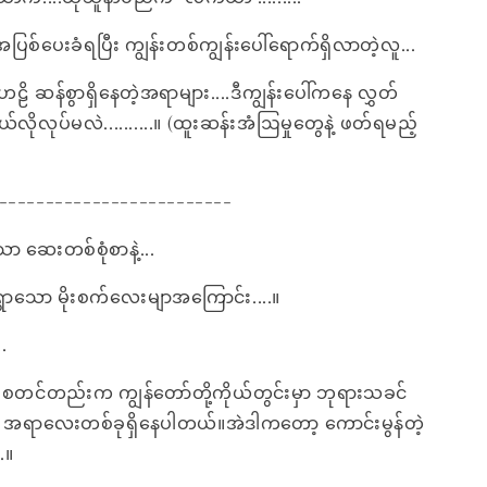
့အပြစ်ပေးခံရပြီး ကျွန်းတစ်ကျွန်းပေါ်ရောက်ရှိလာတဲ့လူ...
ပဟေဠိ ဆန်စွာရှိနေတဲ့အရာများ....ဒီကျွန်းပေါ်ကနေ လွှတ်
လိုလုပ်မလဲ..........။ (ထူးဆန်းအံဩမှုတွေနဲ့ ဖတ်ရမည့်
-------------------------
 ဆေးတစ်စုံစာနဲ့...
ွာသော မိုးစက်လေးမျာအကြောင်း....။
.
တင်တည်းက ကျွန်တော်တို့ကိုယ်တွင်းမှာ ဘုရားသခင်
့ အရာလေးတစ်ခုရှိနေပါတယ်။အဲဒါကတော့ ကောင်းမွန်တဲ့
.။