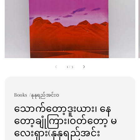
1
/
3
Books /နုနုရည်အင်းဝ
သောက်တော့ဒူးယား၊ နေ
တော့ချုံကြား၊ဝတ်တော့ မ
လေးရှား(နုနုရည်အင်း