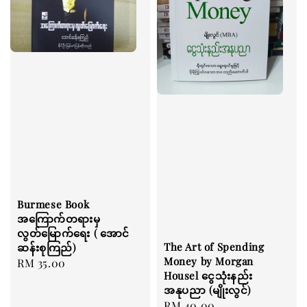
Burmese Book
အကြောက်တရားမှ
လွတ်မြောက်ရေး ( အောင်
The Art of Spending
ဆန်းစုကြည်)
Money by Morgan
Regular
RM 35.00
Housel ငွေသုံးနည်း
price
အနုပညာ (မျိုးလွင်)
Regular
RM 40.00