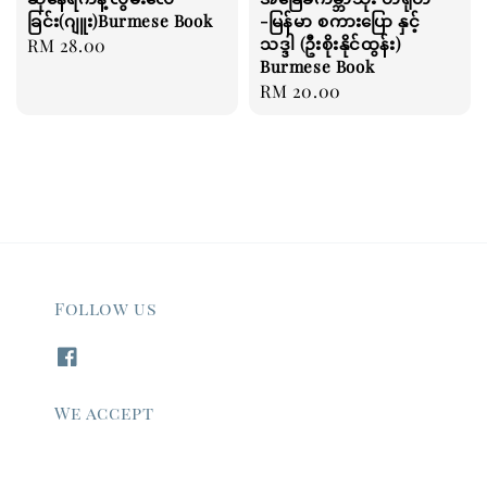
ခြင်း(ဂျူး)Burmese Book
-မြန်မာ စကားပြော နှင့်
သဒ္ဒါ (ဦးစိုးနိုင်ထွန်း)
Regular
RM 28.00
Burmese Book
price
Regular
RM 20.00
price
Follow us
We accept