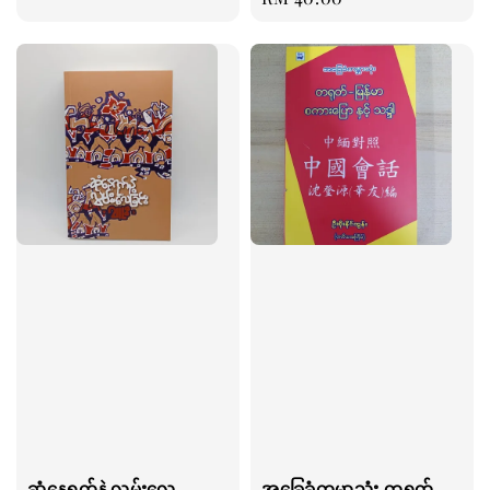
price
ဆုံနေရက်နဲ့လွမ်းလေ
အခြေခံကမ္ဘာသုံး တရုတ်