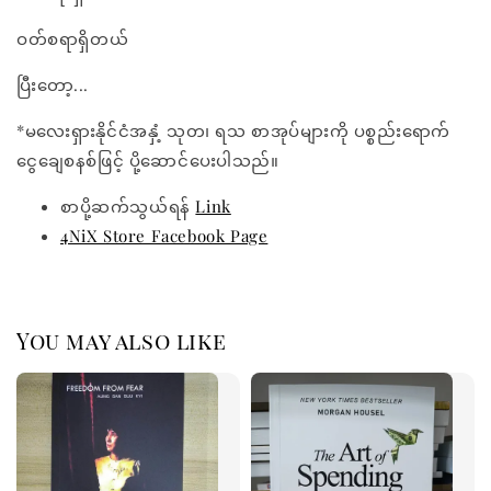
ဝတ်စရာရှိတယ်
ပြီးတော့...
*မလေးရှားနိုင်ငံအနှံ့ သုတ၊ ရသ စာအုပ်များကို ပစ္စည်းရောက်
ငွေချေစနစ်ဖြင့် ပို့ဆောင်ပေးပါသည်။
စာပို့ဆက်သွယ်ရန်
Link
4NiX Store Facebook Page
You may also like