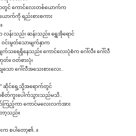
ရာတွင် ကောင်လေးတစ်ယောက်က
ောက်ကို ရည်းစားစကား
။
 လန်းသည်၊ ဆန်းသည်။ ရွှေအိုရောင်
င့် ဝင်းမွတ်သောမျက်နှာက
က်သရေရှိနေသည်။ ကောင်လေးပုံစံက ဂေါ်လီ။ ဂေါ်လီ
တ်။ ဝတ်စားပုံ၊
်ကျသော ဂေါ်လီအသေးစားလေး...
ng " ဆိုင်ရှေ့သို့အရောက်တွင်
စိတ်ကူးပေါက်သွားသည်မသိ...
်ချက်ကြည့်ကာ ကောင်မလေးလက်အား
တော့သည်။
်းက စပါတော့၏...။