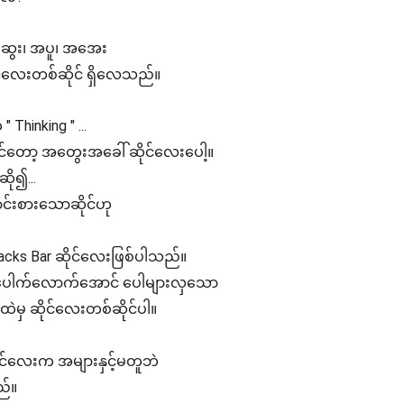
းဆွေး၊ အပူ၊ အအေး
်လေးတစ်ဆိုင် ရှိလေသည်။
Thinking " ...
်တော့ အတွေးအခေါ် ဆိုင်လေးပေါ့။
ို၍...
င်းစားသောဆိုင်ဟု
acks Bar ဆိုင်လေးဖြစ်ပါသည်။
ှိုလိုပေါက်လောက်အောင် ပေါများလှသော
ဲမှ ဆိုင်လေးတစ်ဆိုင်ပါ။
ဆိုင်လေးက အများနှင့်မတူဘဲ
ည်။