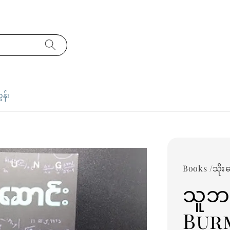
ှန်း
Books /သိုး
သူဘယ
Bur