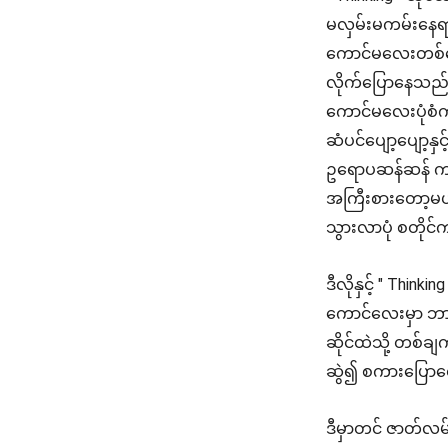
မလှမ်းမကမ်းနေ
ကောင်မလေးတစ်ယ
လိုက်ပြောနေသည်
ကောင်မလေးပုံစံက
ဆံပင်ပျော့ပျော့နှ
ဥရောပဆန်ဆန် ကျ
အကြီးစားတော့မဟု
သွားလာပုံ စတိုင
ဒီလိုနှင့် " Thinki
ကောင်လေးမှာ ဘာ
ဆိုင်ထဲသို့ တစ
ဆွဲ၍ စကားပြော
ဒီမှာတင် ဇာတ်လမ