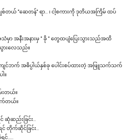
်းချစ်တယ် "ဆေတန်" ရာ... ၊ ငါ့စကားကို ဒုတိယအကြိမ် ထပ်
ာအသံမှာ အနီးအနားမှ " ခို " တွေထပျံပြေးသွားသည်အထိ
်းသွားလေသည်။
့်ကျင်ဘက် အဓိပ္ပါယ်နှစ်ခု ပေါင်းစပ်ထားတဲ့ အဖြူသက်သက်
ပါ။
နမ်းတယ်။
ရိုက်တယ်။
 ဆုံဆည်းခြင်း...
 တိုက်ဆိုင်ခြင်း...
်......