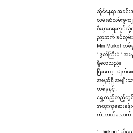
ဆိုင်နေရာ အခင
လမ်းဆုံလမ်းခွက
စီးပွားရေးလုပ်လိ
ညာဘက် ခပ်လှမ်းလ
Mini Market တစ်
" ဇွတ်ကြီးပဲ " အ
ရှိလေသည်။
ပြီးတော့... မျက်စ
အမည်ရှိ အမျိုးသာ
တစ်ခုနှင့်...
ရှေ့တည့်တည့်တွင
အထူးကုဆေးခန်း
ကဲ...ဘယ်လောက် စ
" Thinking " ဆို