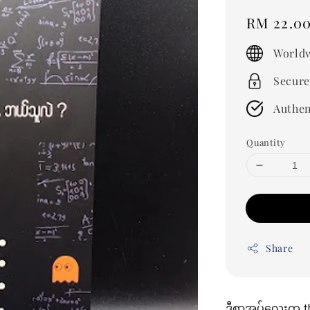
Regular
RM 22.0
price
Worldw
Secure
Authen
Quantity
Share
ဒီစာအုပ်လေးက thin