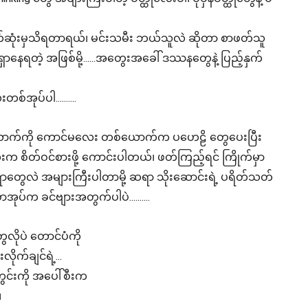
က်ဆုံးမှသိရတာရယ်၊ မင်းသမီး ဘယ်သူလဲ ဆိုတာ စာဖတ်သူ
်ရှာနေရတဲ့ အဖြစ်မို့......အတွေးအခေါ် ဒဿနတွေနဲ့ ပြည့်နှက်
်အုပ်ပါ..........
ောက်ကို ကောင်မလေး တစ်ယောက်က ပဟေဠိ တွေပေးပြီး
ေးက စိတ်ဝင်စားဖို့ ကောင်းပါတယ်၊ ဖတ်ကြည့်ရင် ကြိုက်မှာ
တွေလဲ အများကြီးပါတာမို့ ဆရာ သိုးဆောင်းရဲ့ ပရိတ်သတ်
ုပ်က ခင်ဗျားအတွက်ပါပဲ..........
လိုပဲ တောင်ပံကို
လိုက်ချင်ရဲ့...
့ကွင်းကို အပေါ်စီးက
။