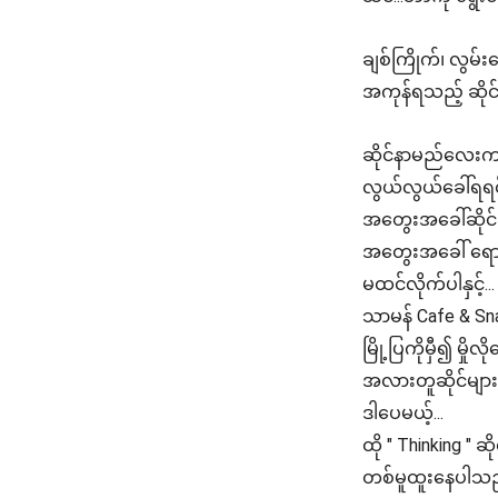
ချစ်ကြိုက်၊ လွမ်
အကုန်ရသည့် ဆိုင
ဆိုင်နာမည်လေးက " 
လွယ်လွယ်ခေါ်ရရင
အတွေးအခေါ်ဆိုင်ဆ
အတွေးအခေါ် ရော
မထင်လိုက်ပါနှင့်...
သာမန် Cafe & Sn
မြို့ပြကိုမှီ၍ မ
အလားတူဆိုင်များထ
ဒါပေမယ့်...
ထို " Thinking " 
တစ်မူထူးနေပါသ