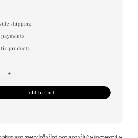
0
ide shipping
 payments
tic products
Add to Cart
king တွေ အများကြီးပါတဲ့ ဝတ္ထုလေးပါ၊ ပုံမှန်ဝတ္ထုတွေနဲ့ မ