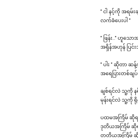
" ငါ နင့်ကို အရမ
လက်ခံပေးပါ "
" ဖြန်း..." ဟူသေ
အရှိန်အဟုန် ပြင
" ပါး " ဆိုတာ ဆန
အရေပြားတစ်ချပ်
ချစ်ရင်လဲ သူ့ကို 
မုန်းရင်လဲ သူ့ကို 
ပထမအကြိမ် ဆိုရင်
ဒုတိယအကြိမ် ဆိုရင်
တတိယအကြိမ် ဆိုရင