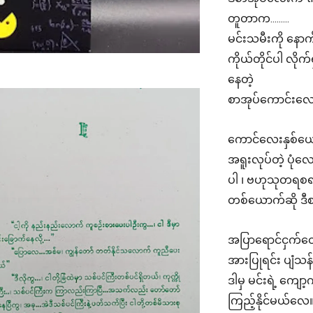
တူတာက.........
မင်းသမီးကို နော
ကိုယ်တိုင်ပါ လိုက
နေတဲ့
စာအုပ်ကောင်းလေးတစ
ကောင်လေးနှစ်ယ
အရူးလုပ်တဲ့ ပုံလ
ပါ ၊ ဗဟုသုတရစရာ
တစ်ယောက်ဆို ဒီစာအ
အပြာရောင်ငှက်တွေ
အားပြုရင်း ပျံသန်း
ဒါမှ မင်းရဲ့ ကျော
ကြည့်နိုင်မယ်လေ