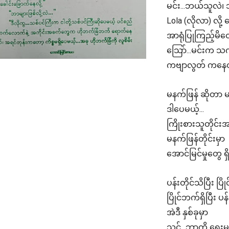
မင်း...ဘယ်သူလဲ၊ 
Lola (လိုလာ) လို့
အာရုံပြုကြည့်မိတေ
သြော်...မင်းက သက
ကဗျာလွတ် ကနေတာကိုး.
မနက်ဖြန် ဆိုတာ
ဒါပေမယ့်...
ကြိုးစားသူတိုင်
မနက်ဖြန်တိုင်းမှာ
အောင်မြင်မှုတွေ ရှိပ
ပန်းတိုင်သိပြီး ပြိ
ပြိုင်ဘက်ရှိပြီး ပန
အဲဒီ နှစ်ခုမှာ
သင်...ဘာကို ရွေး