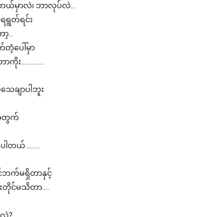
ဘယ်မှာလဲ၊ ဘာလုပ်လဲ...
 ရေရွတ်ရင်း
ာ့...
်တံ့ပေါ်မှာ
...............
 မသေချာပါဘူး
းအတွက်
ါတယ်..........
ုင်ဘက်မရှိတာနှင့်
်းတိုင်မသိတာ.....
မလဲ?