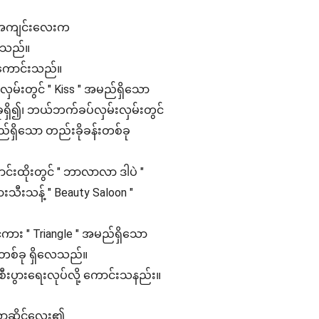
်းအကျင်းလေးက
ျသည်။
ု့ကောင်းသည်။
ှမ်းတွင် " Kiss " အမည်ရှိသော
ခုရှိ၍၊ ဘယ်ဘက်ခပ်လှမ်းလှမ်းတွင်
မည်ရှိသော တည်းခိုခန်းတစ်ခု
ောင်းထိုးတွင် " ဘာလာလာ ဒါပဲ "
းသီးသန့် " Beauty Saloon "
်ကား " Triangle " အမည်ရှိသော
တစ်ခု ရှိလေသည်။
ီးပွားရေးလုပ်လို့ ကောင်းသနည်း။
သောဆိုင်လေး၏