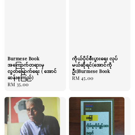
Burmese Book
ကိုယ်ပိုင်စီးပွားရေး လုပ်
အကြောက်တရားမှ
မယ်ဆိုရင်(အောင်ကို
လွတ်မြောက်ရေး ( အောင်
ဦး)Burmese Book
ဆန်းစုကြည်)
Regular
RM 45.00
Regular
RM 35.00
price
price