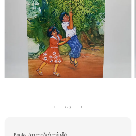
1
/
3
Books /တက္ကသိုလ်ဘုန်းနိုင်