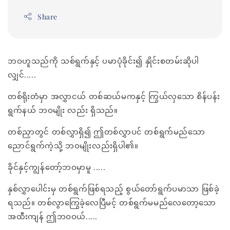
Share
ဘဝဟူသည်ကို သစ်ရွက်နှင့် ပမာပုံခိုင်း၍ နှိုင်းစတမ်းဆိုပါ
လျှင်.....
တစ်ရိုးတံမှာ အလွှာငယ် တစ်ဆယ်မကနှင့် ကြွယ်လှသော စိန်ပန်း
ရွက်နယ် ဘဝမျိုး လည်း ရှိသည်။
တစ်ညှာတွင် တစ်လွှာရှိ၍ ဤတစ်လွှာပင် တစ်ရွက်မည်သော
ညောင်ရွက်ကဲ့သို့ ဘဝမျိုးလည်းရှိပါ၏။
ခိုင်နှင့်ကျွန်တော့်ဘဝမှာမူ .....
နှစ်လွှာပေါင်းမှ တစ်ရွက်ဖြစ်ရသည့် စွယ်တော်ရွက်ပမာသာ ဖြစ်ခဲ့
ရသည်။ တစ်လွာကြွေခဲ့လေပြီမင့် တစ်ရွက်မမည်လေတော့သော
အထီးကျန် ဤဘဝဝယ်.....