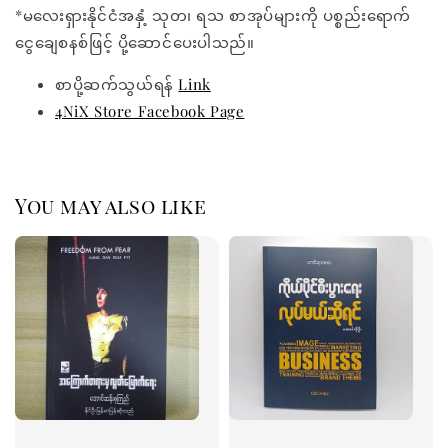
*မလေးရှားနိုင်ငံအနှံ့ သုတ၊ ရသ စာအုပ်များကို ပစ္စည်းရောက်
ငွေချေစနစ်ဖြင့် ပို့ဆောင်ပေးပါသည်။
စာပို့ဆက်သွယ်ရန်
Link
4NiX Store Facebook Page
You may also like