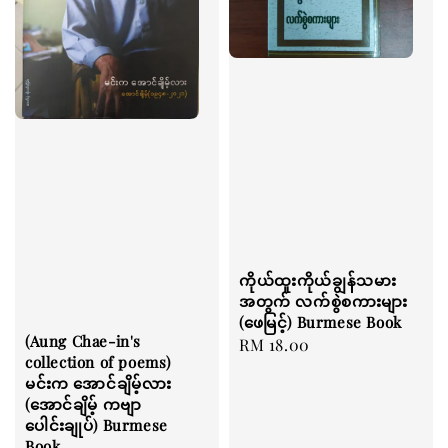
ကိုယ်ထူးကိုယ်ချွန်သမား
အတွက် လက်စွဲစကားများ
(ဖေမြင့်) Burmese Book
(Aung Chae-in's
Regular
RM 18.00
collection of poems)
price
မင်းက အောင်ချိမ့်လား
(အောင်ချိမ့် ကဗျာ
ပေါင်းချုပ်) Burmese
Book