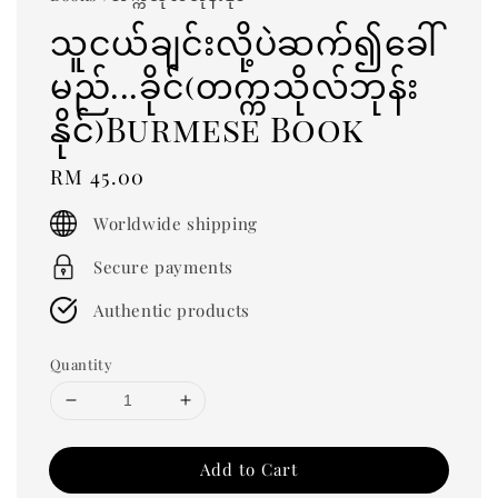
သူငယ်ချင်းလို့ပဲဆက်၍ခေါ်
မည်...ခိုင်(တက္ကသိုလ်ဘုန်း
နိုင်)Burmese Book
Regular
RM 45.00
price
Worldwide shipping
Secure payments
Authentic products
Quantity
Add to Cart