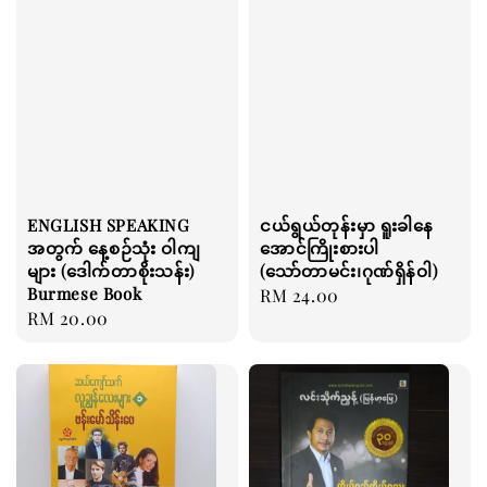
ENGLISH SPEAKING
ငယ်ရွယ်တုန်းမှာ ရူးခါနေ
အတွက် နေ့စဉ်သုံး ဝါကျ
အောင်ကြိုးစားပါ
များ (ဒေါက်တာစိုးသန်း)
(သော်တာမင်း၊ဂုဏ်ရှိန်ဝါ)
Burmese Book
Regular
RM 24.00
Regular
RM 20.00
price
price