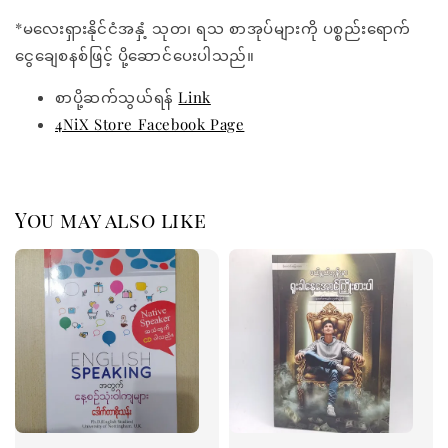
*မလေးရှားနိုင်ငံအနှံ့ သုတ၊ ရသ စာအုပ်များကို ပစ္စည်းရောက်
ငွေချေစနစ်ဖြင့် ပို့ဆောင်ပေးပါသည်။
စာပို့ဆက်သွယ်ရန်
Link
4NiX Store Facebook Page
You may also like