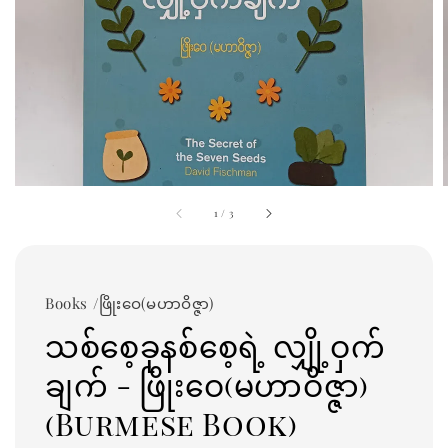
1
/
3
Books /ဖြိုးဝေ(မဟာဝိဇ္ဇာ)
သစ်စေ့ခုနစ်စေ့ရဲ့ လျှို့ဝှက်
ချက် - ဖြိုးဝေ(မဟာဝိဇ္ဇာ)
(Burmese Book)