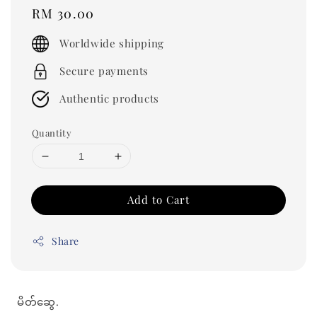
Regular
RM 30.00
price
Worldwide shipping
Secure payments
Authentic products
Quantity
Add to Cart
Share
မိတ်ဆွေ.