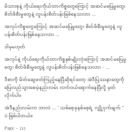
မိသားစုနဲ့ ကိုယ်ရေးကိုယ်တာကိစ္စတွေကြောင့် အဆင်မပြေမှုတွေ၊
စိတ်ဖိစီးမှုတွေနဲ့ လူပန်းစိတ်ပန်းဖြစ်နေသလား ...
အလုပ်ကိစ္စတွေကြောင့် အဆင်မပြေမှုတွေ၊ စိတ်ဖိစီးမှုတွေနဲ့ လူ
ပန်းစိတ်ပန်းဖြစ်နေသလား ...
ဒါမှမဟုတ်
အလုပ်နဲ့ ကိုယ်ရေးကိုယ်တာကိစ္စနှစ်မျိုးလုံးကြောင့် အဆင်မပြေမှု
တွေ၊ စိတ်ဖိစီးမှုတွေနဲ့ လူပန်းစိတ်ပန်းဖြစ်နေသလား - ...
ဒီစာကို မိတ်ဆွေဖတ်ကြည့်နေပြီဆိုရင်တော့ အဲဒီပြဿနာတွေကို
ပြေလည်သွားစေမဲ့နည်းလမ်း လက်ဝယ်ရောက်နေပြီလို့ မှတ်
လိုက်ပါ။
အဲဒီနည်းလမ်းက ဘာလဲ ... " သစ်စေ့ခုနစ်စေ့ရဲ့ လျှို့ဝှက်ချက် ”
ပဲ ဖြစ်ပါတယ်။
Page - 215