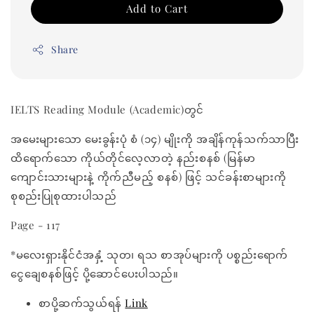
Add to Cart
Share
IELTS Reading Module (Academic)တွင်
အမေးများသော မေးခွန်းပုံ စံ (၁၄) မျိုးကို အချိန်ကုန်သက်သာပြီး
ထိရောက်သော ကိုယ်တိုင်လေ့လာတဲ့ နည်းစနစ် (မြန်မာ
ကျောင်းသားများနဲ့ ကိုက်ညီမည့် စနစ်) ဖြင့် သင်ခန်းစာများကို
စုစည်းပြုစုထားပါသည်
Page - 117
*မလေးရှားနိုင်ငံအနှံ့ သုတ၊ ရသ စာအုပ်များကို ပစ္စည်းရောက်
ငွေချေစနစ်ဖြင့် ပို့ဆောင်ပေးပါသည်။
စာပို့ဆက်သွယ်ရန်
Link