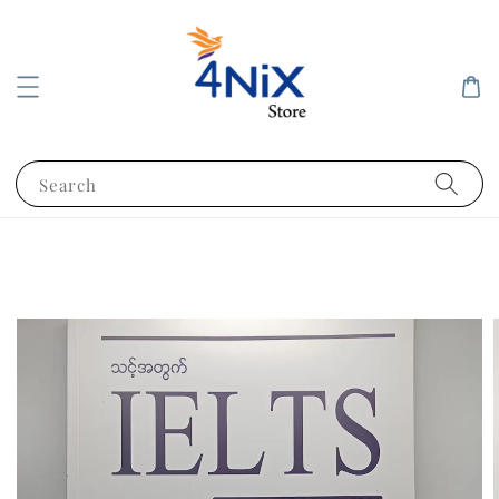
Search