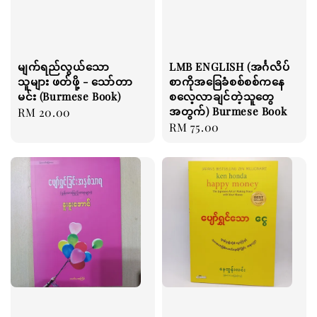
မျက်ရည်လွယ်သော
LMB ENGLISH (အင်္ဂလိပ်
သူများ ဖတ်ဖို့ - သော်တာ
စာကိုအခြေခံစစ်စစ်ကနေ
မင်း (Burmese Book)
စလေ့လာချင်တဲ့သူတွေ
အတွက်) Burmese Book
Regular
RM 20.00
Regular
RM 75.00
price
price