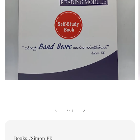
1
/
3
Books /Simon PK