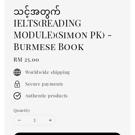
သင့်အတွက်
IELTS(READING
MODULE)(Simon PK) -
Burmese Book
Regular
RM 25.00
price
Worldwide shipping
Secure payments
Authentic products
Quantity