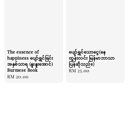
The essence of
ပျော်ရွှင်သောငွေ(နေ
happiness ပျော်ရွှင်ခြင်း
ထွန်းလင်း မြန်မာဘာသာ
အနှစ်သာရ (နူးနူးအောင်)
ပြန်ဆိုသည်။)
Burmese Book
Regular
RM 25.00
Regular
RM 20.00
price
price