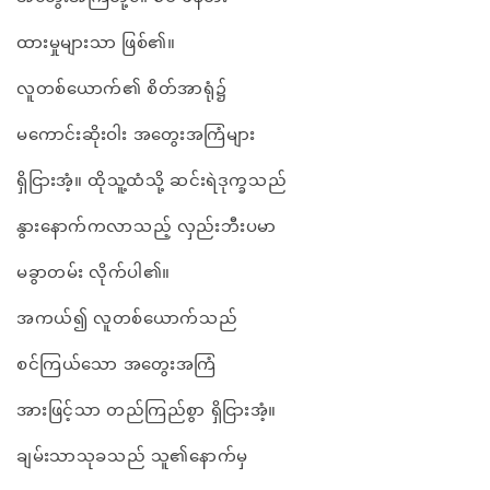
ထားမှုများသာ ဖြစ်၏။
လူတစ်ယောက်၏ စိတ်အာရုံ၌
မကောင်းဆိုးဝါး အတွေးအကြံများ
ရှိငြားအံ့။ ထိုသူ့ထံသို့ ဆင်းရဲဒုက္ခသည်
နွားနောက်ကလာသည့် လှည်းဘီးပမာ
မခွာတမ်း လိုက်ပါ၏။
အကယ်၍ လူတစ်ယောက်သည်
စင်ကြယ်သော အတွေးအကြံ
အားဖြင့်သာ တည်ကြည်စွာ ရှိငြားအံ့။
ချမ်းသာသုခသည် သူ၏နောက်မှ