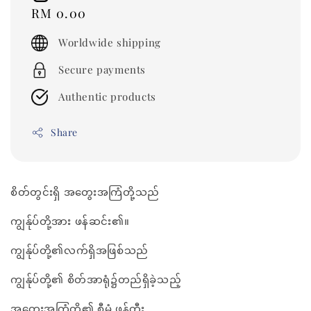
Regular
RM 0.00
price
Worldwide shipping
Secure payments
Authentic products
Share
စိတ်တွင်းရှိ အတွေးအကြံတို့သည်
ကျွန်ုပ်တို့အား ဖန်ဆင်း၏။
ကျွန်ုပ်တို့၏လက်ရှိအဖြစ်သည်
ကျွန်ုပ်တို့၏ စိတ်အာရုံ၌တည်ရှိခဲ့သည့်
အတွေးအကြံတို့၏ စီမံ ဖန်တီး