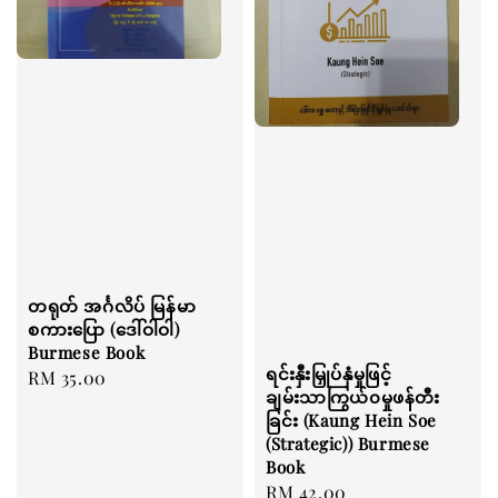
တရုတ် အင်္ဂလိပ် မြန်မာ
စကားပြော (ဒေါ်ဝါဝါ)
Burmese Book
ရင်းနှီးမြှုပ်နှံမှုဖြင့်
Regular
RM 35.00
ချမ်းသာကြွယ်၀မှုဖန်တီး
price
ခြင်း (Kaung Hein Soe
(Strategic)) Burmese
Book
Regular
RM 42.00