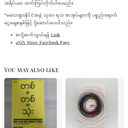
အရိပ်ပမာ ထက်ကြပ်လိုက်ပါပေမည်။
*မလေးရှားနိုင်ငံအနှံ့ သုတ၊ ရသ စာအုပ်များကို ပစ္စည်းရောက်
ငွေချေစနစ်ဖြင့် ပို့ဆောင်ပေးပါသည်။
စာပို့ဆက်သွယ်ရန်
Link
4NiX Store Facebook Page
You may also like