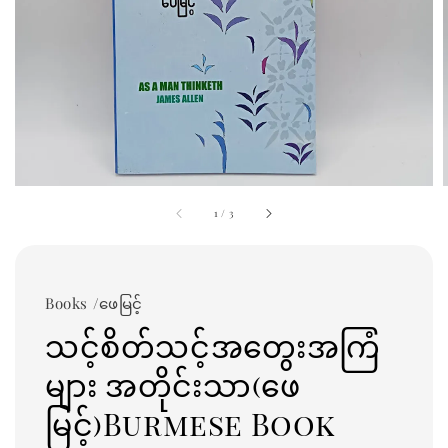
1
/
3
Books /ဖေမြင့်
သင့်စိတ်သင့်အ​တွေးအကြံ
များ အတိုင်းသာ(ဖေ
မြင့်)Burmese Book