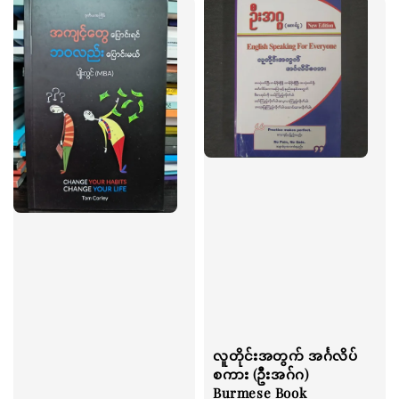
လူတိုင်းအတွက် အင်္ဂလိပ်
စကား (ဦးအဂ်ဂ)
Burmese Book