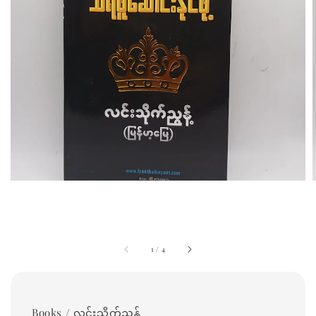
1
/
4
Books / လင်းသိုက်ညွန့်