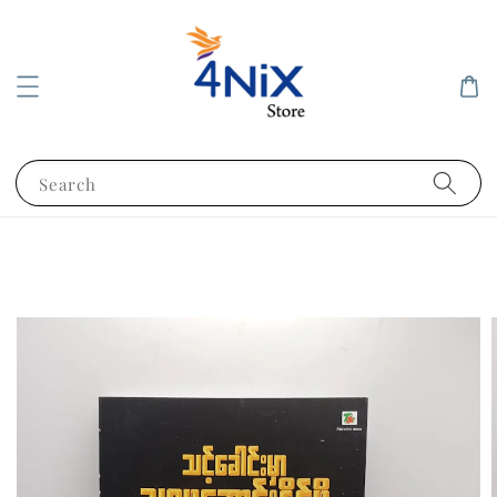
Search