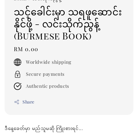
သင့်ခေါင်းမှာ သရဖူဆောင်း
နိုင်ဖို့ - လင်းသိုက်ညွန့်
(Burmese Book)
Regular
RM 0.00
price
Worldwide shipping
Secure payments
Authentic products
Share
ဒီနေ့ခေတ်မှာ မည်သူမဆို ကြိုးစားရင်...