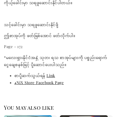
ကိုယ့်ခေါင်းမှာ သရဖူဆောင်းနိုင်ပါတယ်။
သင့်ခေါင်းမှာ သရဖူဆောင်းနိုင်ဖို့
ဤစာအုပ်ကို ဖတ်ဖြစ်အောင် ဖတ်လိုက်ပါ။
Page - 172
*မလေးရှားနိုင်ငံအနှံ့ သုတ၊ ရသ စာအုပ်များကို ပစ္စည်းရောက်
ငွေချေစနစ်ဖြင့် ပို့ဆောင်ပေးပါသည်။
စာပို့ဆက်သွယ်ရန်
Link
4NiX Store Facebook Page
You may also like