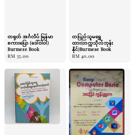
တရုတ် အင်္ဂလိပ် မြန်မာ
တပြည်သူမရွှေ
စကားပြော (ဒေါ်ဝါဝါ)
ထား(တက္ကသိုလ်ဘုန်း
Burmese Book
နိုင်)Burmese Book
Regular
RM 35.00
Regular
RM 40.00
price
price