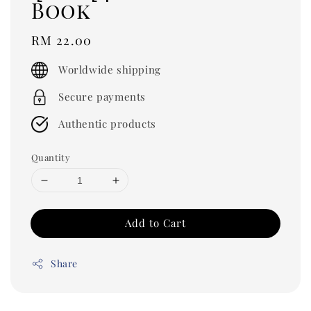
Book
Regular
RM 22.00
price
Worldwide shipping
Secure payments
Authentic products
Quantity
Add to Cart
Share