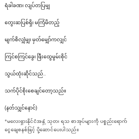
ရံခါခဏ၊ လျပ်တပြမျှ
တွေးဆပြစ်ရှိ၊ မကြံမိတည့်
မျက်စိလျှံမျှ၊ မှတ်မျှော်ကလျှင်
ကြင်စကြင်ခွေ၊ ဖြီးထွေမွမ်းစိုင်
သွယ်ထုံးဆိုင်သည်...
သက်ပိုင်စိုးစေချင်တော့သည်။
(နတ်သျှင်နောင်)
*မလေးရှားနိုင်ငံအနှံ့ သုတ၊ ရသ စာအုပ်များကို ပစ္စည်းရောက်
ငွေချေစနစ်ဖြင့် ပို့ဆောင်ပေးပါသည်။