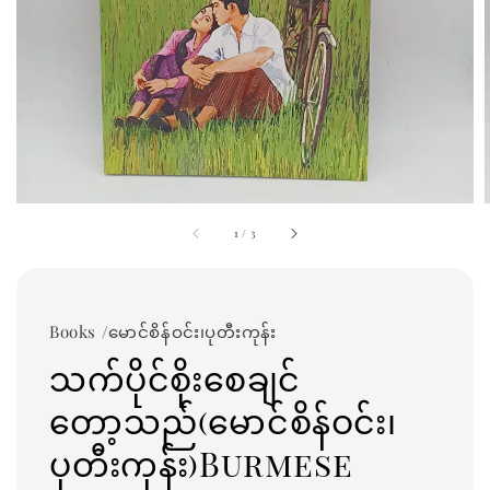
1
/
3
Books /မောင်စိန်ဝင်း၊ပုတီးကုန်း
သက်ပိုင်စိုးစေချင်
တော့သည်(မောင်စိန်ဝင်း၊
ပုတီးကုန်း)Burmese