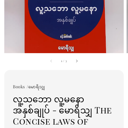
1
/
3
Books /မောရိသျှ
လူ့သဘော လူ့မနော
အနှစ်ချုပ် - မောရိသျှ The
Concise laws of