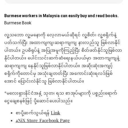
Burmese workers in Malaysia can easily buy and read books.
Burmese Book
လူ့သဘော လူ့မနောကို လေ့လာမယ်ဆိုရင် လူ့စိတ်၊ လူ့စရိုက်နဲ့
ပတ်သက်ပြီး အထာကျကျ၊ဆရာကျကျ နားလည်သူ ဖြစ်လာနိုင်
ပါတယ်။ ဥပဓိရုပ်နဲ့ အပြုအမူကိုကြည့်ပြီး စိတ်ဖတ်နိုင်သူဖြစ်လာ
နိုင်ပါတယ်။ ပေါင်းသင်းဆက်ဆံရေးနယ်ပယ်မှာ အထာကျကျနဲ့
ဆရာကျကျ နေနိုင်သူဖြစ်လာနိုင်ပါတယ်။ အဆိုးဆုံးအကျင့်
စရိုက်ကိုတောင်မှ အသုံးချတတ်ပြီး အကောင်းဆုံးရလဒ်ဖြစ်
အောင် ပြောင်းလဲနိုင်သူ ဖြစ်လာနိုင်ပါတယ်။
*မလေးရှားနိုင်ငံအနှံ့ သုတ၊ ရသ စာအုပ်များကို ပစ္စည်းရောက်
ငွေချေစနစ်ဖြင့် ပို့ဆောင်ပေးပါသည်။
စာပို့ဆက်သွယ်ရန်
Link
4NiX Store Facebook Page