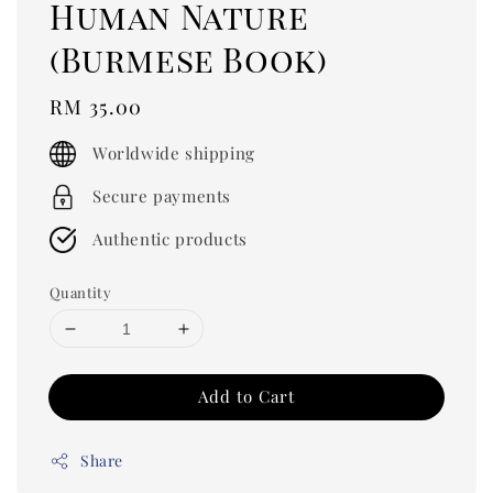
Human Nature
(Burmese Book)
Regular
RM 35.00
price
Worldwide shipping
Secure payments
Authentic products
Quantity
Add to Cart
Share