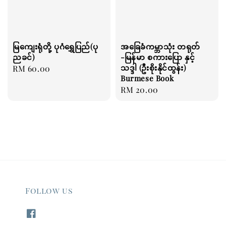
မြကျေးရုံတို့ ပုဂံရွှေပြည်(ပု
အခြေခံကမ္ဘာသုံး တရုတ်
ညခင်)
-မြန်မာ စကားပြော နှင့်
သဒ္ဒါ (ဦးစိုးနိုင်ထွန်း)
Regular
RM 60.00
Burmese Book
price
Regular
RM 20.00
price
Follow us