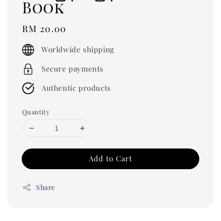
Book
Regular
RM 20.00
price
Worldwide shipping
Secure payments
Authentic products
Quantity
Add to Cart
Share