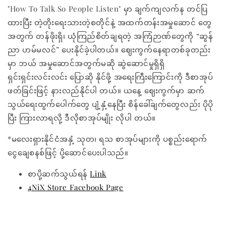
"How To Talk So People Listen" မှာ ချက်ကျလက်န တင်ပြ
ထားပြီး တဲ့တိုးရေးသားတဲ့စတိုင်နဲ့ အထက်တန်းအမှုဆောင်‌ တွေ
အတွက် တန်ဖိုးရှိ၊ ယုံကြည်စိတ်ချရတဲ့ အကြံဉာဏ်တွေကို “ဆွန်
ညာ ဟမ်မလင်” ပေးနိုင်ခဲ့ပါတယ်။ ဈေးကွက်နေရာတစ်ခုတည်း
မှာ ဘယ် အမှုဆောင်အတွက်မဆို ဆွဲဆောင်မှုရှိရှိ
ရှင်းရှင်းလင်းလင်း ပြောဆို နိုင်ဖို့ အရေးကြီးကြောင်းကို ဒီစာအုပ်
ဖတ်ခြင်းဖြင့် နားလည်နိုင်ပါ တယ်။ ယနေ့ ဈေးကွက်မှာ ဆက်
သွယ်ရေးထွက်ပေါက်တွေ ပျံ့နှံ့နေပြီး စိန်ခေါ်ချက်တွေလည်း ပိုပို
ပြီး ကြားလာရလို့ ဒီလိုစာအုပ်မျိုး လိုပါ တယ်။
*မလေးရှားနိုင်ငံအနှံ့ သုတ၊ ရသ စာအုပ်များကို ပစ္စည်းရောက်
ငွေချေစနစ်ဖြင့် ပို့ဆောင်ပေးပါသည်။
စာပို့ဆက်သွယ်ရန်
Link
4NiX Store Facebook Page