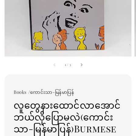
1
/
3
Books /ကောင်းသာ-မြန်မာပြန်
လူတွေနားထောင်လာအောင်
ဘယ်လိုပြောမလဲ(ကောင်း
သာ-မြန်မာပြန်)Burmese