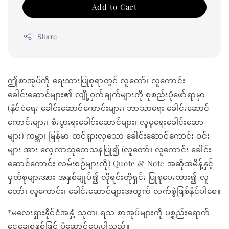
Add to Cart
Share
ဤစာအုပ်ကို ရေးသားပြုစုရာတွင် လူတော်၊ လူကောင်း
ခေါင်းဆောင်များ၏ လျို့ဝှက်ချက်များကို စုစည်းပုံဖော်ရာမှာ
(နိုင်ငံရေး ခေါင်းဆောင်ကောင်းများ၊ ဘာသာရေး ခေါင်းဆောင်
ကောင်းများ၊ စီးပွားရးခေါင်းဆောင်များ၊ လူမှုရေးခေါင်းဆော
များ) ကမ္ဘာ၊ မြန်မာ ထင်ရှားလှသော ခေါင်းဆောင်ကောင်း ဝင်း
များ အား လေ့လာသုတေသနပြု၍ (လူတော်၊ လူကောင်း ခေါင်း
ဆောင်ကောင်း လမ်းစဉ်များကို) Quote & Note အဆိုအမိန့်နှင့်
မှတ်စုများအား အနှစ်ချုပ်၍ လိုရင်းတိုရှင်း ပြုစုပေးထား၍ လူ
တော်၊ လူကောင်း၊ ခေါင်းဆောင်များအတွက် လက်စွဲဖြစ်နိုင်ပါစေ။
*မလေးရှားနိုင်ငံအနှံ့ သုတ၊ ရသ စာအုပ်များကို ပစ္စည်းရောက်
ငွေချေစနစ်ဖြင့် ပို့ဆောင်ပေးပါသည်။