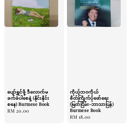
ပျော်ရွှင်ဖို့ ဒီလောက်မ
ကိုယ့်ဘဝကိုယ်
ခက်ခဲပါစေနဲ့ (နိုင်းနိုင်း
စိတ်ကြိုက်ပုံဖော်ရေး
စနေ) Burmese Book
(မြတ်ငြိမ်း-ဘာသာပြန်)
Burmese Book
Regular
RM 20.00
Regular
RM 18.00
price
price