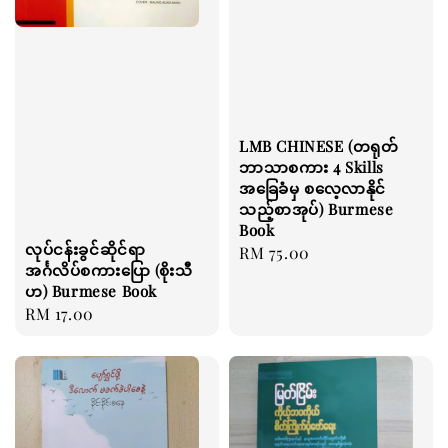
LMB CHINESE (တရုတ်
ဘာသာစကား 4 Skills
အခြေခံမှ စလေ့လာနိုင်
သည့်စာအုပ်) Burmese
Book
လုပ်ငန်းခွင်ဆိုင်ရာ
Regular
RM 75.00
အင်္ဂလိပ်စကားပြော (စိုးသီ
price
ဟ) Burmese Book
Regular
RM 17.00
price