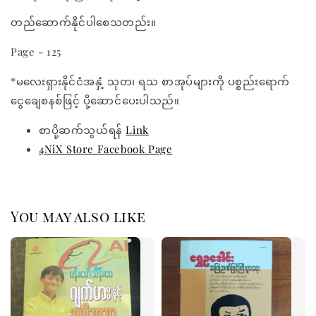
တည်ဆောက်နိုင်ပါစေသတည်း။
Page - 125
*မလေးရှားနိုင်ငံအနှံ့ သုတ၊ ရသ စာအုပ်များကို ပစ္စည်းရောက်
ငွေချေစနစ်ဖြင့် ပို့ဆောင်ပေးပါသည်။
စာပို့ဆက်သွယ်ရန်
Link
4NiX Store Facebook Page
You may also like