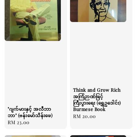
Think and Grow Rich
အကြံဉာဏ်ဖြင့်
ကြီးပွားရေး (ရွှေဥဒေါင်း)
"ဂျက်မားနှင့် အလီဘာ
Burmese Book
ဘာ" (ဗန်းမော်သိန်းဖေ)
Regular
RM 20.00
Regular
RM 23.00
price
price