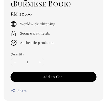
(Burmese Book)
Regular
RM 20.00
price
Worldwide shipping
Secure payments
Authentic products
Quantity
Add to Cart
Share