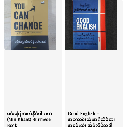
မင်းပြောင်းလဲနိုင်ပါတယ်
Good English -
(Min Khant) Burmese
အကောင်းဆုံးအင်္ဂလိပ်စာ၊
Book
အရှင်းဆုံး အင်္ဂလိပ်သဒ္ဒါ