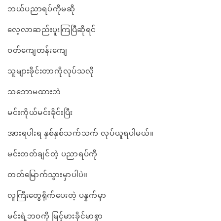
ဘယ်ပညာရပ်ကိုမဆို
လေ့လာဆည်းပူးကြပြီဆိုရင်
ဝတ်ကျေတန်းကျေ
သူများခိုင်းတာကိုလုပ်သလို
သဘောမထားဘဲ
မင်းကိုယ်မင်းခိုင်းပြီး
အားရပါးရ နှစ်နှစ်သက်သက် လုပ်ယူရပါမယ်။
မင်းတတ်ချင်တဲ့ ပညာရပ်ကို
တတ်မြောက်သွားမှာပါပဲ။
လူကြီးတွေရိုက်ပေးတဲ့ ပန္နက်မှာ
မင်းရဲ့ဘဝကို မြင့်မားခိုင်မာစွာ