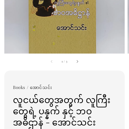
1
/
3
Books / အောင်သင်း
လူငယ်တွေအတွက် လူကြီး
တွေရဲ့ ပန္နက် နှင့် ဘဝ
အဓိဌာန် - အောင်သင်း