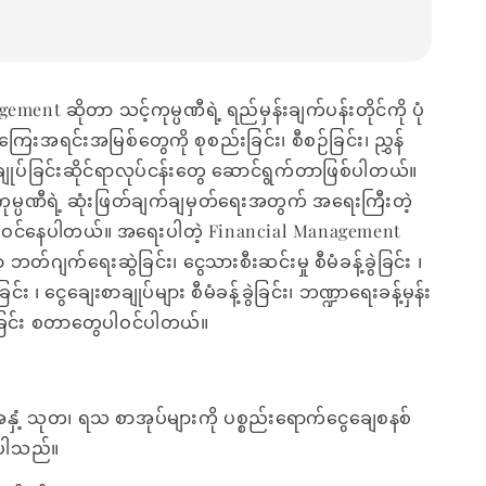
ment ဆိုတာ သင့်ကုမ္ပဏီရဲ့ ရည်မှန်းချက်ပန်းတိုင်ကို ပုံ
ေကြေးအရင်းအမြစ်တွေကို စုစည်းခြင်း၊ စီစဉ်ခြင်း၊ ညွှန်
်းချုပ်ခြင်းဆိုင်ရာလုပ်ငန်းတွေ ဆောင်ရွက်တာဖြစ်ပါတယ်။
မ္ပဏီရဲ့ ဆုံးဖြတ်ချက်ချမှတ်ရေးအတွက် အရေးကြီးတဲ့
ဝင်နေပါတယ်။ အရေးပါတဲ့ Financial Management
ာ ဘတ်ဂျက်ရေးဆွဲခြင်း၊ ငွေသားစီးဆင်းမှု စီမံခန့်ခွဲခြင်း ၊
ဲခြင်း ၊ ငွေချေးစာချုပ်များ စီမံခန့်ခွဲခြင်း၊ ဘဏ္ဍာရေးခန့်မှန်း
ခြင်း စတာတွေပါဝင်ပါတယ်။
အနှံ့ သုတ၊ ရသ စာအုပ်များကို ပစ္စည်းရောက်ငွေချေစနစ်
ေးပါသည်။