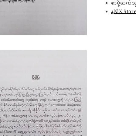
စာပို့ဆက်သ
4NiX Stor