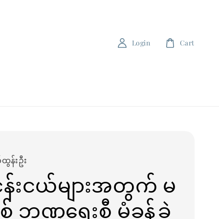
Login
Cart
ထွန်းဦး
ငန်းငယ်များအတွက် မ
ြစ် ဘဏ္ဍရေးစီ မံခန့်ခွဲ