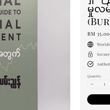
မှုလမ
(Bu
Regular
RM 35.00
price
Worldw
Secure
Authen
Quantity