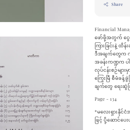
Share
Financial Manage
ဖော်ဖို့အတွက် ငွ
ကြားခြင်းနဲ့ ထိန
ဒီအချက်တွေက ကု
အခန်းကဏ္ဍက ပါ
လုပ်ငန်းစဉ်များမှ
ကြွေးမြီ စီမံခန့်ခွ
ချက်တွေ ရေးဆွဲ
Page - 134
*မလေးရှားနိုင်ငံ
ဖြင့် ပို့ဆောင်ပ