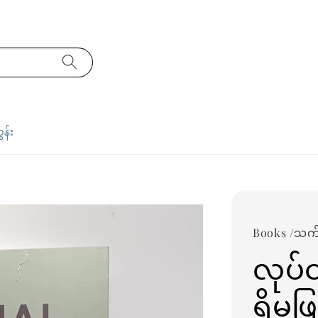
ှန်း
Books /သက်
လုပ်
ရှိမဖ