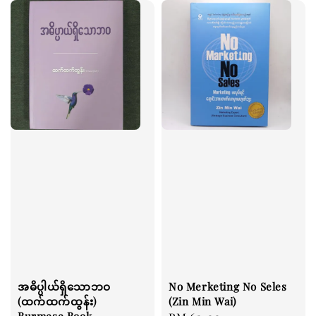
အဓိပ္ပါယ်ရှိသောဘဝ
No Merketing No Seles
(ထက်ထက်ထွန်း)
(Zin Min Wai)
Burmese Book