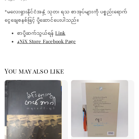
*မလေးရှားနိုင်ငံအနှံ့ သုတ၊ ရသ စာအုပ်များကို ပစ္စည်းရောက်
ငွေချေစနစ်ဖြင့် ပို့ဆောင်ပေးပါသည်။
စာပို့ဆက်သွယ်ရန်
Link
4NiX Store Facebook Page
You may also like