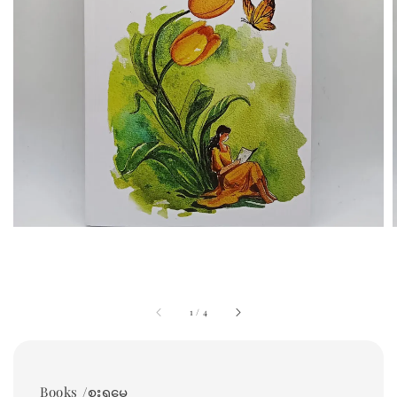
1
/
4
Books /စူးရှမေ