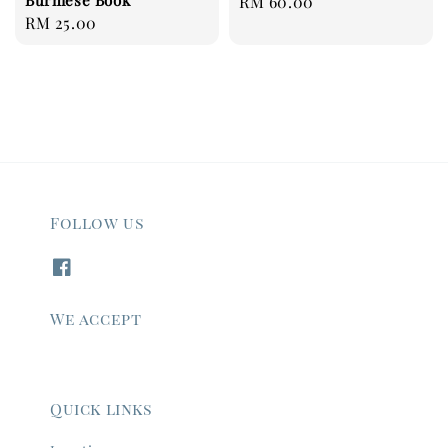
Regular
RM 60.00
Regular
RM 25.00
price
price
Follow us
We accept
Quick links