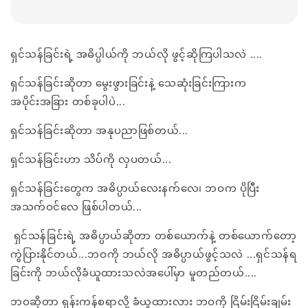
ရှင်သန်ခြင်းရဲ့ အဓိပ္ပါယ်ကို ဘယ်လို ဖွင့်ဆိုကြပါသလဲ ....
ရှင်သန်ခြင်းဆိုတာ မွေးဖွားခြင်းနဲ့ သေဆုံးခြင်းကြားက
အပိုင်းအခြား တစ်ခုပါပဲ...
ရှင်သန်ခြင်းဆိုတာ အနုပညာဖြစ်တယ်...
ရှင်သန်ခြင်းဟာ သိပ်ကို လှပတယ်...
ရှင်သန်ခြင်းတွေက အဓိပ္ပာယ်လေးနက်လေ၊ ဘဝက ပိုပြီး
အသက်ဝင်လေ ဖြစ်ပါတယ်...
ရှင်သန်ခြင်းရဲ့ အဓိပ္ပာယ်ဆိုတာ တစ်ယောက်နဲ့ တစ်ယောက်တော့
ကွဲပြားနိုင်တယ်...ဘဝကို ဘယ်လို အဓိပ္ပာယ်ဖွင့်သလဲ ...ရှင်သန်ရ
ခြင်းကို ဘယ်လိုခံယူထားသလဲအပေါ်မှာ မူတည်တယ်....
ဘဝဆိုတာ ရုန်းကန်စရာလို့ ခံယူထားလား ဘဝကို ငြိမ်းငြိမ်းချမ်း