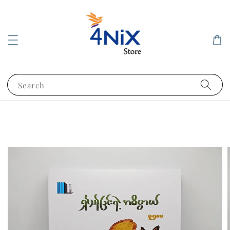
Search