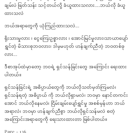
ချမ်းပဲ ဖြတ်သန်း သင့်တယ်လို့ ခံယူထားသလား....ဘယ်လို ခံယူ
ထားသလဲ
ဘယ်အရာတွေကို ယုံကြည်ထားသလဲ...
ရိုးသားမှုလား ၊ ငွေကြေးဥစ္စာလား ၊ အောင်မြင်မှုလား၊သာယာပျော်
ရွှင်တဲ့ မိသားစုဘဝလား၊ ဒါမှမဟုတ် ဟန်ချက်ညီတဲ့ ဘဝတစ်ခု
လား...
ဒီစာအုပ်ထဲမှာတော့ ဘဝရဲ့ ရှင်သန်ခြင်းတွေ အကြောင်း ရေးထား
ပါတယ်။
ရှင်သန်ခြင်းရဲ့ အဓိပ္ပာယ်တွေကို ဘယ်လိုသတ်မှတ်ကြမလဲ၊
ရှင်သန်ရတဲ့ အဓိပ္ပာယ် ကို ဘယ်လိုရှာမလဲ၊ ဘဝမှာ နောင်တကင်း
အောင် ဘယ်လိုနေမလဲ၊ ငြိမ်းချမ်းပျော်ရွှင်မှု အစစ်မှန်ဟာ ဘယ်
အရာလဲ၊ ဘဝမှာ ဟန်ချက်ညီစွာ ဘယ်လိုရှင်သန်မလဲ စတဲ့
အကြောင်းအရာတွေကို ရေးသားထားတာ ဖြစ်ပါတယ်။
Page - 136