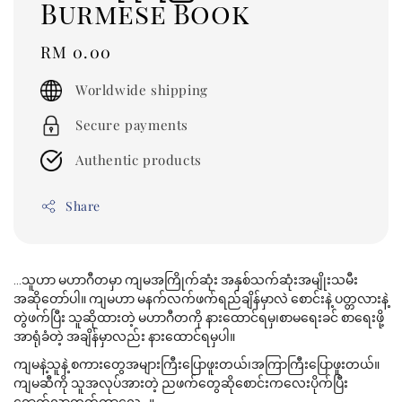
Burmese Book
Regular
RM 0.00
price
Worldwide shipping
Secure payments
Authentic products
Share
…သူဟာ မဟာဂီတမှာ ကျမအကြိုက်ဆုံး အနှစ်သက်ဆုံးအမျိုးသမီး
အဆိုတော်ပါ။ ကျမဟာ မနက်လက်ဖက်ရည်ချိန်မှာလဲ စောင်းနဲ့ ပတ္တလားနဲ့
တွဲဖက်ပြီး သူဆိုထားတဲ့ မဟာဂီတကို နားထောင်ရမှ၊စာမရေးခင် စာရေးဖို့
အာရုံခံတဲ့ အချိန်မှာလည်း နားထောင်ရမှပါ။
ကျမနဲ့သူနဲ့ စကားတွေအများကြီးပြောဖူးတယ်၊အကြာကြီးပြောဖူးတယ်။
ကျမဆီကို သူအလုပ်အားတဲ့ ညဖက်တွေဆိုစောင်းကလေးပိုက်ပြီး