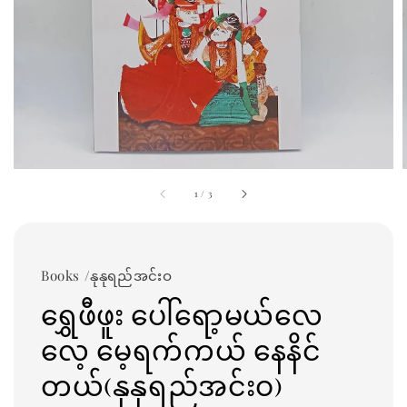
1
/
3
Books /နုနုရည်အင်းဝ
ရွှေဖီဖူး ပေါ်ရော့မယ်လေ
လေ့ မေ့ရက်ကယ် နေနိင်
တယ်(နုနုရည်အင်းဝ)