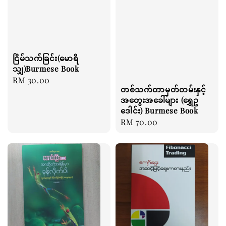
ငြိမ်သက်ခြင်း(မောရိ
သျှ)Burmese Book
Regular
RM 30.00
တစ်သက်တာမှတ်တမ်းနှင့်
price
အတွေးအခေါ်များ (ရွှေဥ
ဒေါင်း) Burmese Book
Regular
RM 70.00
price