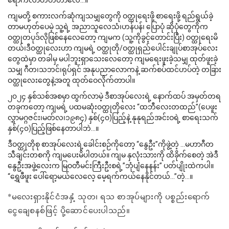
ရောက်လာတတ်တာလေ…။
ကျမတို့ စကားလက်ဆုံကျသမျှတွေကို ဝတ္ထုရေးဖို့ စာရေးဖို့ ရည်ရွယ်ခဲ့
တာမဟုတ်ပေမဲ့ သူ့ရဲ့ အညာသူလေသံ၊ဟန်ပန်၊ ပြောပုံ ဆိုပုံတွေကိုက
ဝတ္ထုတပုဒ်လိုဖြစ်နေလေတော့ ကျမက (သူ့ကိုခွင့်တောင်းပြီး) ဝတ္ထုရေးမိ
တယ်၊ဒီဝတ္ထုလေးဟာ ကျမရဲ့ ဝတ္ထုတို/ဝတ္ထုရှည်ပေါင်းချုပ်စာအုပ်လေး
တွေထဲမှာ တခါမှ မပါဘူးရှာသေးလေတော့ ကျမရေးဖူးခဲ့သမျှ ထုတ်ဖူးခဲ့
သမျှ ဂီတ၊သဘင်၊ရုပ်ရှင် အနုပညာလောကနဲ့ ဆက်စပ်ထင်ဟပ်တဲ့ တခြား
ဝတ္ထုလေးတွေနဲ့အတူ ထုတ်ဝေလိုက်တာပါ။
၂၀၂၄ နှစ်သစ်အစမှာ ထွက်လာမဲ့ ဒီစာအုပ်လေးရဲ့ နောက်ထပ် အမှတ်တရ
တခုကတော့ ကျမရဲ့ ပထမဆုံးဝတ္ထုတိုလေး “ထဘီလေးတထည်”(ပေဖူး
လွှာမဂ္ဂဇင်း၊မတ်လ၊၁၉၈၄) နှစ်(၄၀)ပြည့်နဲ့ နုနုရည်အင်းဝရဲ့ စာရေးသက်
နှစ်(၄၀)ပြည့်ဖြစ်နေတာပါဘဲ…။
ဒီဝတ္ထုတိုစု စာအုပ်လေးရဲ့ခေါင်းစဉ်ကိုတော့ “နွေဦး”ကိုဖွဲ့တဲ့ …မဟာဂီတ
သီချင်းတစကို ကျမပေးမိပါတယ်။ ကျမ နှလုံးသားကို ထိခိုက်စေတဲ့ အဲဒီ
နွေဦးအဖွဲ့လေးက မြဝတီမင်းကြီးဦးစရဲ့”ဘုံပျံနေနန်း” ပတ်ပျိုးထဲကပါ။
“ရွှေဖီဖူး ပေါ်ရော့မယ်လေလေ့ မေ့ရက်ကယ်နေနိုင်တယ်…”တဲ့…။
*မလေးရှားနိုင်ငံအနှံ့ သုတ၊ ရသ စာအုပ်များကို ပစ္စည်းရောက်
ငွေချေစနစ်ဖြင့် ပို့ဆောင်ပေးပါသည်။