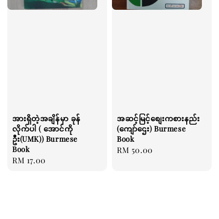
အားရှိတဲ့အချိန်မှာ ခုန်
အဆင့်မြင့်စျေးကစားနည်း
လိုက်ပါ ( အောင်ကို
(ကျော်ဌေး) Burmese
ဦး(UMK)) Burmese
Book
Book
Regular
RM 50.00
Regular
RM 17.00
price
price