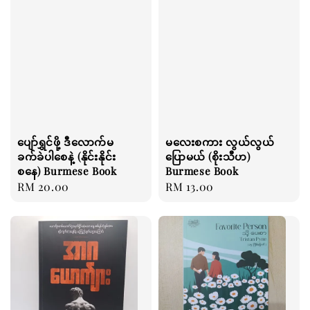
ပျော်ရွှင်ဖို့ ဒီလောက်မ
မလေးစကား လွယ်လွယ်
ခက်ခဲပါစေနဲ့ (နိုင်းနိုင်း
ပြောမယ် (စိုးသီဟ)
စနေ) Burmese Book
Burmese Book
Regular
RM 20.00
Regular
RM 13.00
price
price