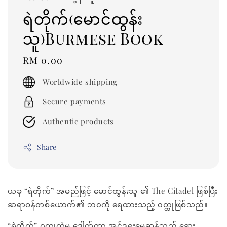
ရဲတိုက်(မောင်ထွန်း
သူ)Burmese Book
Regular
RM 0.00
price
Worldwide shipping
Secure payments
Authentic products
Share
ယခု “ရဲတိုက်” အမည်ဖြင့် မောင်ထွန်းသူ ၏ The Citadel ဖြစ်ပြီး
ဆရာဝန်တစ်ယောက်၏ ဘ၀ကို ရေထားသည့် ၀တ္ထုဖြစ်သည်။
“ရဲတိုက်” ၀တ္ထုထဲမှ ဒေါက်တာ အင်ဒရူးမေဆန်သည် ဆေး