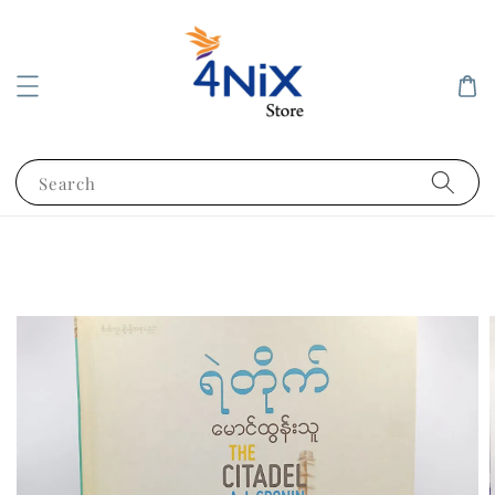
Search