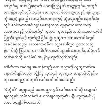
ကျောင်းမှ ဆင်းပြီးနောက် ဝေလပြည်နယ် သတ္ထုတွင်းများတွင်
သွား၍အလုပ်လုပ်သည်။ ဆေးကုရင်း မိတ်ဆွေများနှင့် ရန်သူများ
ကို တွေ့ခဲ့ရသည်။ အလုပ်သမားများနှင့် ဆုံခဲ့ရသည်။ နောက်ဆုံး
တွင် ဒေါက်တာအင်ဒရူးမေဆန်သည် လူနာတစ်ယောက်ကို
ဆေးကုရာနှင့် ပက်သက်၍ ကုသပုံ ကုသနည်းသည် ဆေးကောင်စီ
ပြဌာန်းချက်နှင့် ကိုက်ညီခြင်းမရှိဟုဆိုကာ ဆေးကောင်စီတွင်
အစစ်ခံရသည်။ ဆေးကောင်စီက သူ့အပေါ်တွင် စွဲထားသည့်
စွဲချက်ကို ကြားနာကာ ဒေါက်တာအင်ဒရူး၏ ဆရာဝန်မှတ်ပုံတင်
လတ်မှတ်ကို မသိမ်းပဲ အပြစ်မှ လွှတ်လိုက်သည်။
ဒေါက်တာ အင်ဒရူးမေဆန်သည် ဆေးပညာကို လူထုလက်အ
ရောက်ပို့ချင်သည်။ သို့ဖြင့် သူသည် သူရှေ့က ဆရာဝန်တို့နှင့်မ
တူ၊ ဆေးပညာအတွက် လမ်းသစ်ခင်းပေးသည်။
“ရဲတိုက်” ၀တ္ထုသည် ဆေးပညာတွင် လမ်းဟောင်းကို လျှောက်
ချင်သူနှင့် လမ်းသစ်ကို ဖောက်ချင်သူတို့၏ ပဋိပက္ခကိုဖော်ပြ
သော ၀တ္ထုဖြစ်လေသည်