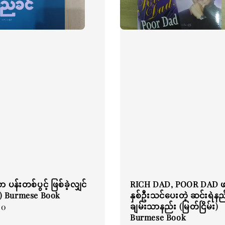
 ပန်းတစ်ပွင့် ဖြစ်ခဲ့လျှင်
RICH DAD, POOR DAD
်) Burmese Book
နှစ်ဦးသင်ပေးတဲ့ ဆင်းရဲနည
ချမ်းသာနည်း (မြတ်ငြိမ်း)
00
Burmese Book