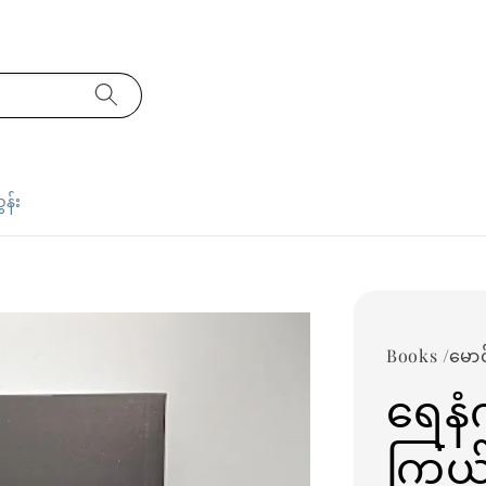
ှန်း
Books /မောင်
ရေနံ
ကြွ