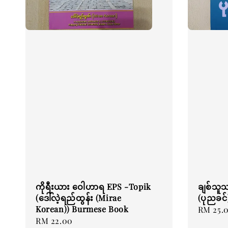
ကိုရီးယား ဝေါဟာရ EPS -Topik
ချစ်သူသာ
(ဒေါ်လဲ့ရည်ထွန်း (Mirae
(ပုညခင
Korean)) Burmese Book
Regular
RM 25.
Regular
RM 22.00
price