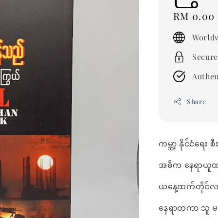
Regular
RM 0.00
price
Worldw
Secure
Authen
Share
ကမ္ဘာ့ နိုင်ငံရေး 
အဓိက နေရာယူထ
ယနေ့ထက်တိုင်လ
နေရာတကာ သူ မပါ