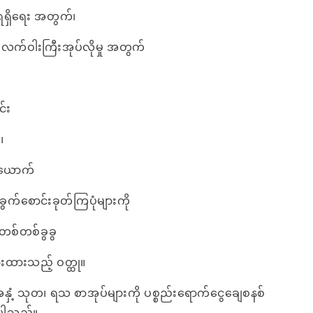
့ ရရှိရေး အတွက်၊
့် လက်ဝါးကြီးအုပ်လိုမှု အတွက်
၊
င်း
၊
တယောက်
က်စောင်းခုတ်ကြပုံများကို
း တစ်တစ်ခွခွ
းထားသည့် ဝတ္ထု။
အနှံ့ သုတ၊ ရသ စာအုပ်များကို ပစ္စည်းရောက်ငွေချေစနစ်
ေးပါသည်။