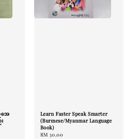
 ဖအေ
Learn Faster Speak Smarter
်း
(Burmese/Myanmar Language
Book)
Regular
RM 30.00