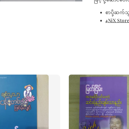
စာပို့ဆက်သ
4NiX Stor