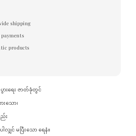
ide shipping
 payments
tic products
စီးပွားရေး ဇာတ်ခုံတွင်
ားသော၊
ည်း
လျှင် မပြီးသော ရေနံ။