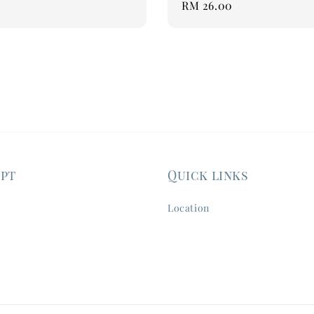
Regular
RM 26.00
price
ept
Quick links
Location