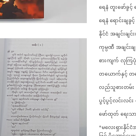
ရေနံ တူးဖော်ခွင်
ရေနံ ရောင်းချခွင
နိုင်ငံ အချင်းချင်း
ကုမ္ပဏီ အချင်းချ
စားကျက် လုကြပုံ
တယောက်နှင့် 
လည်သူစားတမ်း ခွ
ပွင့်ပွင့်လင်းလင်
ဖော်ထုတ် ရေးသာ
*မလေးရှားနိုင်ငံ
ဖြင့် ပို့ဆောင်ပ