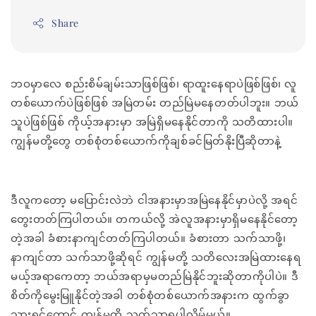
Share
ဘဝမှာလေ စည်းစိမ်ချမ်းသာဖြစ်ဖြစ်၊ ရာထူးနေရာပဲဖြစ်ဖြစ်၊ လူ
တစ်ယောက်ပဲဖြစ်ဖြစ် အမြဲတမ်း တည်မြဲမနေတတ်ပါဘူး။ ဘယ်
သူပဲဖြစ်ဖြစ် ကိုယ့်အနားမှာ အမြဲရှိမနေနိုင်တာကို သတိထားပါ။
ကျွန်မတို့တွေ တစ်စုံတစ်ယောက်ကိုချစ်ခင်မြတ်နိုးပြီဆိုတာနဲ့
ဒီလူကတော့ မပြောင်းလဲဘဲ ငါအနားမှာအမြဲနေနိုင်မှာပဲလို့ အရင်
တွေးတတ်ကြပါတယ်။ တကယ်လို့ အဲလူအနားမှာရှိမနေနိုင်တော့
တဲ့အခါ ခံစားနာကျင်တတ်ကြပါတယ်။ ခံစားတာ သက်သာဖို့၊
နာကျင်တာ သက်သာဖို့ဆိုရင် ကျွန်မတို့ သတိလေးအမြဲထားနေရ
မယ့်အရာကေတာ့ ဘယ်အရာမှမတည်မြဲနိုင်ဘူးဆိုတာကိုပါပဲ။ ဒီ
စိတ်ကိုမွေးမြူနိုင်တဲ့အခါ တစ်စုံတစ်ယောက်အနားက ထွက်ခွာ
သွားရင်တောင် ကျွန်မတို့ သက်သာရပါလိမ့်မယ်။