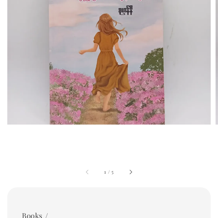
1
/
5
Books /