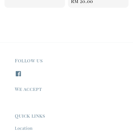
Regular
RM 20.00
price
price
Follow us
We accept
Quick links
Location