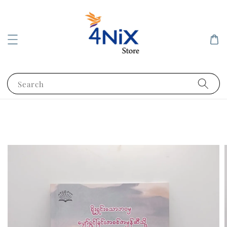
Search