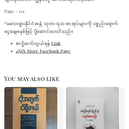
Page - 111
*မလေးရှားနိုင်ငံအနှံ့ သုတ၊ ရသ စာအုပ်များကို ပစ္စည်းရောက်
ငွေချေစနစ်ဖြင့် ပို့ဆောင်ပေးပါသည်။
စာပို့ဆက်သွယ်ရန်
Link
4NiX Store Facebook Page
You may also like