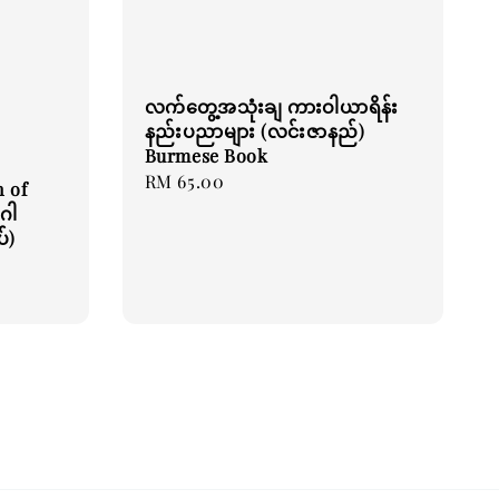
လက်တွေ့အသုံးချ ကားဝါယာရိန်း
နည်းပညာများ (လင်းဇာနည်)
Burmese Book
Regular
RM 65.00
n of
price
ဂါ
်)