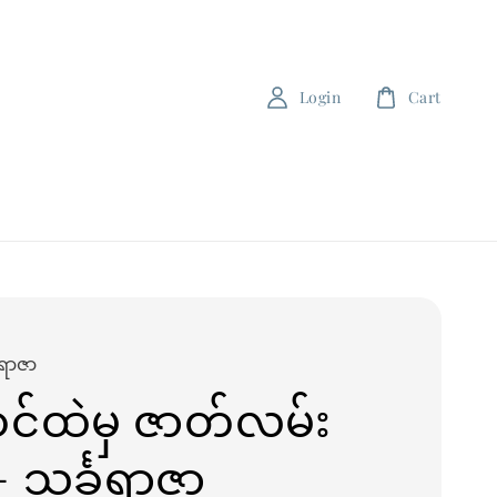
Login
Cart
ခရာဇာ
င်ထဲမှ ဇာတ်လမ်း
- သင်္ခရာဇာ