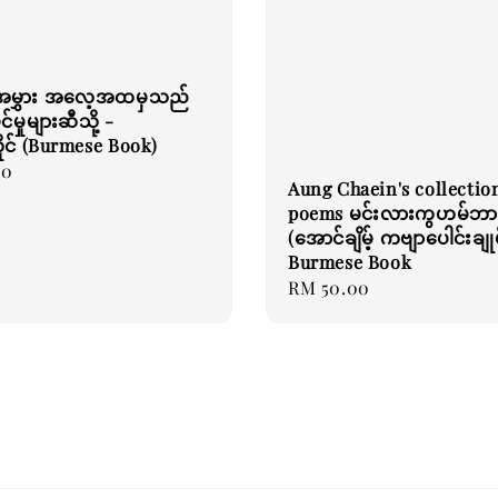
မွှား အလေ့အထမှသည်
်မှုများဆီသို့ -
ိုင် (Burmese Book)
00
Aung Chaein's collectio
poems မင်းလားကွဟမ်ဘာ
(အောင်ချိမ့် ကဗျာပေါင်းချုပ
Burmese Book
Regular
RM 50.00
price