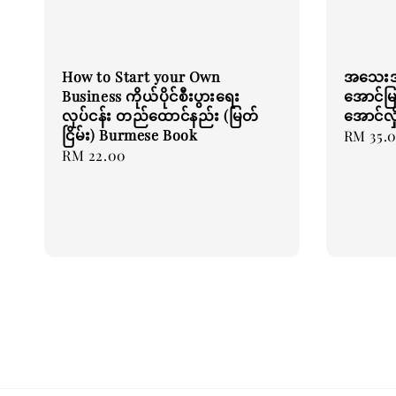
How to Start your Own
အသေးအ
Business ကိုယ်ပိုင်စီးပွားရေး
အောင်မြင
လုပ်ငန်း တည်ထောင်နည်း (မြတ်
အောင်လှ
ငြိမ်း) Burmese Book
Regular
RM 35.
Regular
RM 22.00
price
price