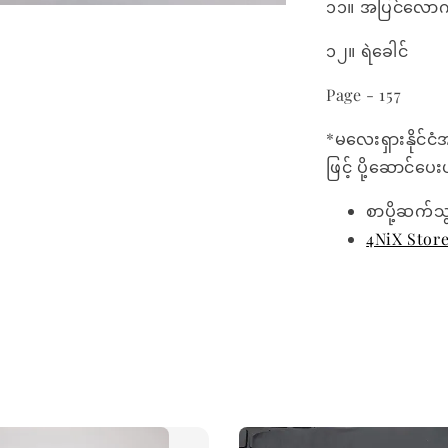
၁၁။ အပြင်လော
၁၂။ ရဲခေါင်
Page - 157
*မလေးရှားနိုင်ငံ
ဖြင့် ပို့ဆောင်ပ
စာပို့ဆက်သ
4NiX Stor