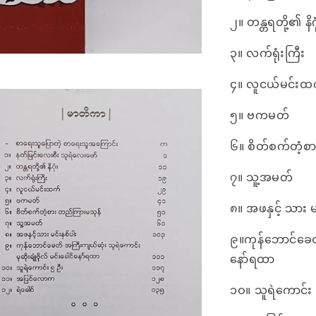
၂။ တန္တရတို့၏ နိဂု
၃။ လက်ရုံးကြီး
၄။ လူငယ်မင်းထ
၅။ ဗကမတ်
၆။ စိတ်စက်တံ့စ
၇။ သူ့အမတ်
၈။ အဖနှင့် သား မင
၉။ကုန်ဘောင်ခေတ် 
နော်ရထာ
၁ဝ။ သူရဲကောင်း