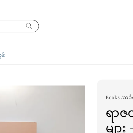
ှန်း
Books /သင်္
ရာဇဝ
များ 