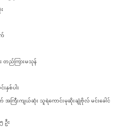
ံး
က်
ား တည်ကြားမသုန်
်းနှစ်ပါး
အကြီးကျယ်ဆုံး သူရဲကောင်းမုဆိုးချုံဗိုလ် မင်းခေါင်
 ၅ ဦး