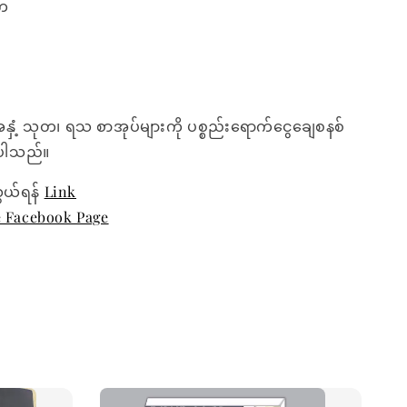
က
အနှံ့ သုတ၊ ရသ စာအုပ်များကို ပစ္စည်းရောက်ငွေချေစနစ်
ေးပါသည်။
ွယ်ရန်
Link
e Facebook Page