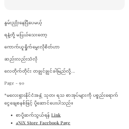
နွမ်းညှိုးနေပြီပေမယ့်
ရနံ့တို့ မပြယ်သေးတော့
ကောက်ယူရှိုက်မွှေးလိုစိတ်ဟာ
ဆည်းလည်းသံလို
လေတိုက်တိုင်း တချွင်ချွင်ခါမြည်လို့...
Page - 90
*မလေးရှားနိုင်ငံအနှံ့ သုတ၊ ရသ စာအုပ်များကို ပစ္စည်းရောက်
ငွေချေစနစ်ဖြင့် ပို့ဆောင်ပေးပါသည်။
စာပို့ဆက်သွယ်ရန်
Link
4NiX Store Facebook Page