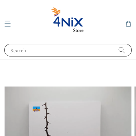
Search