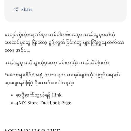
Share
စာချစ်ဆိုတဲ့ာနောက်မှာ တစ်ခါတစ်လေမှာ ဘယ်သူမှမသိတဲ့
ပေးဆပ်မှုတွေ ပြီးတော့ စွန့်လွှတ်ခြင်းတွေ များကြီးရှိနေတတ်တာ
လေ။ အင်း....
ဘယ်သူမှ မသိဘူးဆိုမှတော့ မင်းလည်း ဘယ်သိပါ့မလဲ။
*မလေးရှားနိုင်ငံအနှံ့ သုတ၊ ရသ စာအုပ်များကို ပစ္စည်းရောက်
ငွေချေစနစ်ဖြင့် ပို့ဆောင်ပေးပါသည်။
စာပို့ဆက်သွယ်ရန်
Link
4NiX Store Facebook Page
You may also like