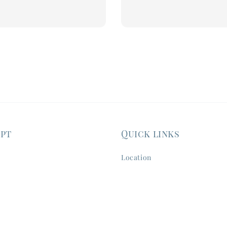
price
ept
Quick links
Location