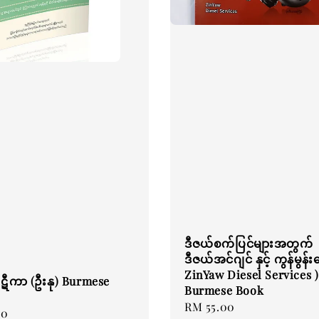
ဒီဇယ်စက်ပြင်များအတွက်
ဒီဇယ်အင်ဂျင် နှင့် ကွန်မွန်း
ZinYaw Diesel Services )
ဋီကာ (ဦးနု) Burmese
Burmese Book
Regular
RM 55.00
00