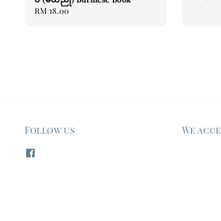
price
Regular
RM 18.00
price
Follow us
We acc