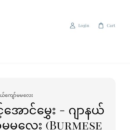
Login
Cart
နယ်ကျော်မမလေး
့်အောင်မွှေး - ဂျာနယ်
ာ်မမလေး (Burmese