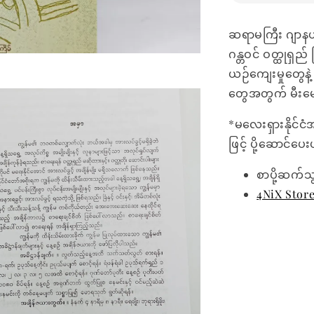
ဆရာမကြီး ဂျာနယ
ဂန္တဝင် ဝတ္ထုရှည
ယဉ်ကျေးမှုတွေနဲ
တွေအတွက် မီးမေ
*မလေးရှားနိုင်ငံ
ဖြင့် ပို့ဆောင်ပ
စာပို့ဆက်သ
4NiX Stor