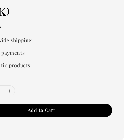
k)
0
ide shipping
 payments
tic products
Add to Cart