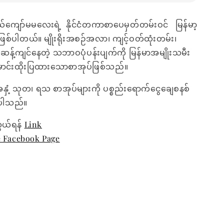
်ကျော်မမလေးရဲ့ နိုင်ငံတကာစာပေမှတ်တမ်းဝင် မြန်မာ့
် ဖြစ်ပါတယ်။ မျိုးရိုးအစဉ်အလာ၊ ကျင့်ဝတ်ထုံးတမ်း၊
့ ဆန့်ကျင်နေတဲ့ သဘာဝပုံပန်းပျက်ကို မြန်မာအမျိုးသမီး
ာင်းထိုးပြထားသောစာအုပ်ဖြစ်သည်။
အနှံ့ သုတ၊ ရသ စာအုပ်များကို ပစ္စည်းရောက်ငွေချေစနစ်
ေးပါသည်။
ွယ်ရန်
Link
e Facebook Page