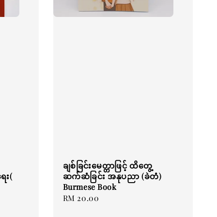
ချစ်ခြင်းမေတ္တာဖြင့် ထိတွေ့
ရေး(
ဆက်ဆံခြင်း အနုပညာ (ခဲတံ)
Burmese Book
Regular
RM 20.00
price