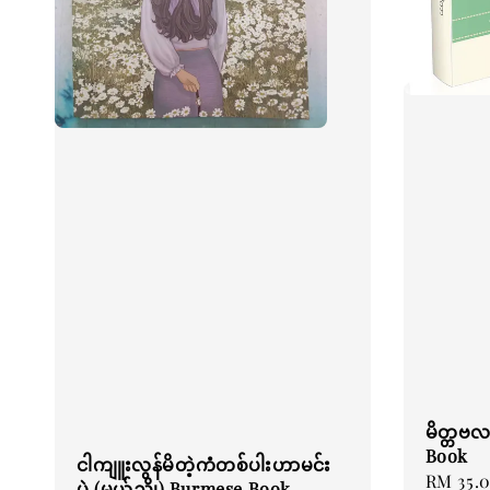
မိတ္တဗလ
Book
ငါကျူးလွန်မိတဲ့ကံတစ်ပါးဟာမင်း
Regular
RM 35.
ပဲ (မယ်ညို) Burmese Book