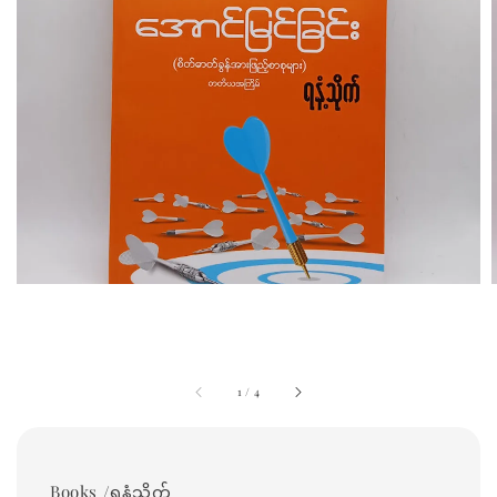
1
/
4
Books /ရနံ့သိုက်