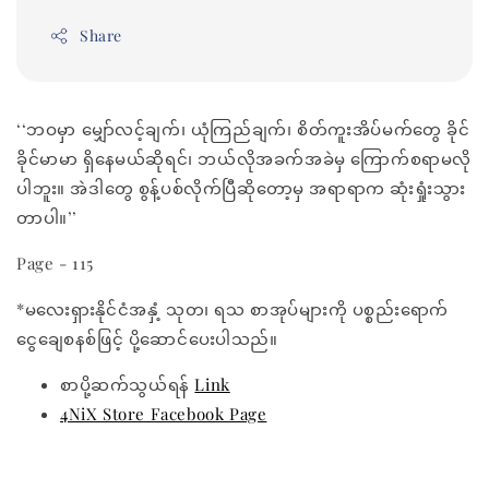
Share
‘‘ဘဝမှာ မျှော်လင့်ချက်၊ ယုံကြည်ချက်၊ စိတ်ကူးအိပ်မက်တွေ ခိုင်
ခိုင်မာမာ ရှိနေမယ်ဆိုရင်၊ ဘယ်လိုအခက်အခဲမှ ကြောက်စရာမလို
ပါဘူး။ အဲဒါတွေ စွန့်ပစ်လိုက်ပြီဆိုတော့မှ အရာရာက ဆုံးရှုံးသွား
တာပါ။’’
Page - 115
*မလေးရှားနိုင်ငံအနှံ့ သုတ၊ ရသ စာအုပ်များကို ပစ္စည်းရောက်
ငွေချေစနစ်ဖြင့် ပို့ဆောင်ပေးပါသည်။
စာပို့ဆက်သွယ်ရန်
Link
4NiX Store Facebook Page