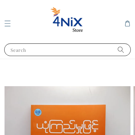
Search