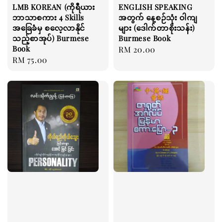
LMB KOREAN (ကိုရီယား
ENGLISH SPEAKING
ဘာသာစကား 4 Skills
အတွက် နေ့စဉ်သုံး ဝါကျ
အခြေခံမှ စလေ့လာနိုင်
များ (ဒေါက်တာစိုးသန်း)
သည့်စာအုပ်) Burmese
Burmese Book
Book
Regular
RM 20.00
Regular
RM 75.00
price
price