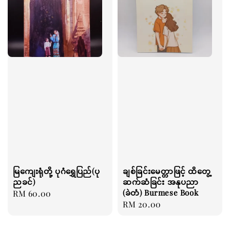
မြကျေးရုံတို့ ပုဂံရွှေပြည်(ပု
ချစ်ခြင်းမေတ္တာဖြင့် ထိတွေ့
ညခင်)
ဆက်ဆံခြင်း အနုပညာ
(ခဲတံ) Burmese Book
Regular
RM 60.00
Regular
RM 20.00
price
price