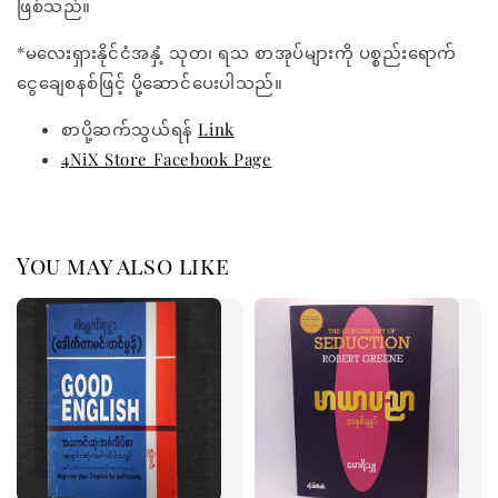
ဖြစ်သည်။
*မလေးရှားနိုင်ငံအနှံ့ သုတ၊ ရသ စာအုပ်များကို ပစ္စည်းရောက်
ငွေချေစနစ်ဖြင့် ပို့ဆောင်ပေးပါသည်။
စာပို့ဆက်သွယ်ရန်
Link
4NiX Store Facebook Page
You may also like