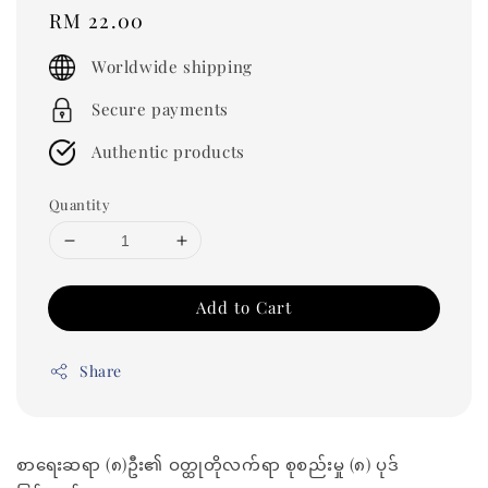
Regular
RM 22.00
price
Worldwide shipping
Secure payments
Authentic products
Quantity
Add to Cart
Share
စာရေးဆရာ (၈)ဦး၏ ဝတ္ထုတိုလက်ရာ စုစည်းမှု (၈) ပုဒ်