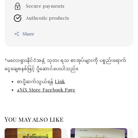
Secure payments
Authentic products
Share
*မလေးရှားနိုင်ငံအနှံ့ သုတ၊ ရသ စာအုပ်များကို ပစ္စည်းရောက်
ငွေချေစနစ်ဖြင့် ပို့ဆောင်ပေးပါသည်။
စာပို့ဆက်သွယ်ရန်
Link
4NiX Store Facebook Page
You may also like