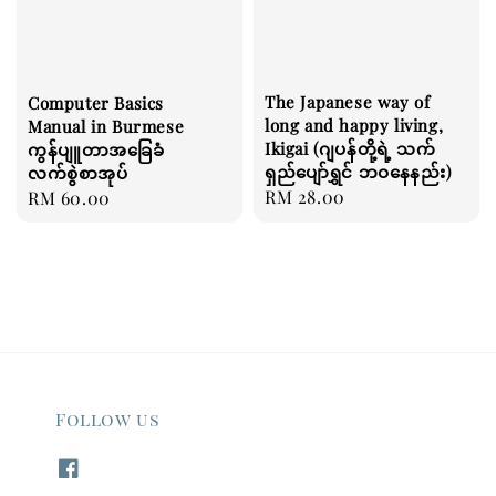
The Japanese way of
Computer Basics
long and happy living,
Manual in Burmese
Ikigai (ဂျပန်တို့ရဲ့ သက်
ကွန်ပျူတာအခြေခံ
ရှည်ပျော်ရွှင် ဘဝနေနည်း)
လက်စွဲစာအုပ်
Regular
RM 28.00
Regular
RM 60.00
price
price
Follow us