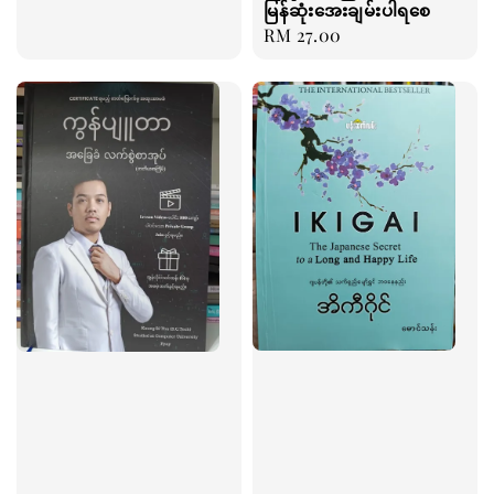
မြန်ဆုံးအေးချမ်းပါရစေ
price
Regular
RM 27.00
price