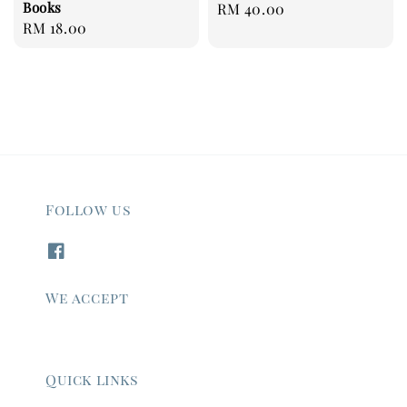
Books
Regular
RM 40.00
Regular
RM 18.00
price
price
Follow us
We accept
Quick links