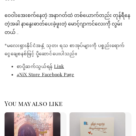
ဝေဝါးအေးစက်နေတဲ့ အနာဂတ်ထဲ တစ်ယောက်တည်း တုန်ရီနေ
တဲ့အခါ နာနွေးဓာတ်ပေးခဲ့ဖူးတဲ့ မောင့်ဂျာကင်လေးကို လွမ်း
တယ် ..
*မလေးရှားနိုင်ငံအနှံ့ သုတ၊ ရသ စာအုပ်များကို ပစ္စည်းရောက်
ငွေချေစနစ်ဖြင့် ပို့ဆောင်ပေးပါသည်။
စာပို့ဆက်သွယ်ရန်
Link
4NiX Store Facebook Page
You may also like