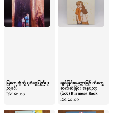
မြကျေးရုံတို့ ပုဂံရွှေပြည်(ပု
ချစ်ခြင်းမေတ္တာဖြင့် ထိတွေ့
ညခင်)
ဆက်ဆံခြင်း အနုပညာ
(ခဲတံ) Burmese Book
Regular
RM 60.00
Regular
RM 20.00
price
price