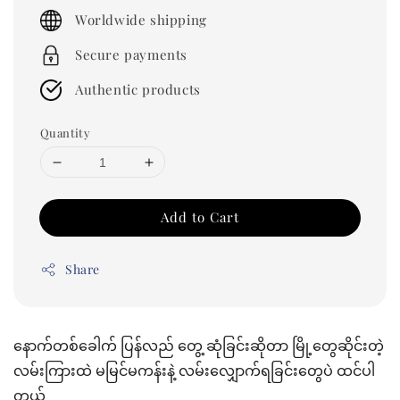
price
Worldwide shipping
Secure payments
Authentic products
Quantity
Add to Cart
Share
နောက်တစ်ခေါက် ပြန်လည် တွေ့ ဆုံခြင်းဆိုတာ မြို့တွေဆိုင်းတဲ့
လမ်းကြားထဲ မမြင်မကန်းနဲ့ လမ်းလျှောက်ရခြင်းတွေပဲ ထင်ပါ
တယ်