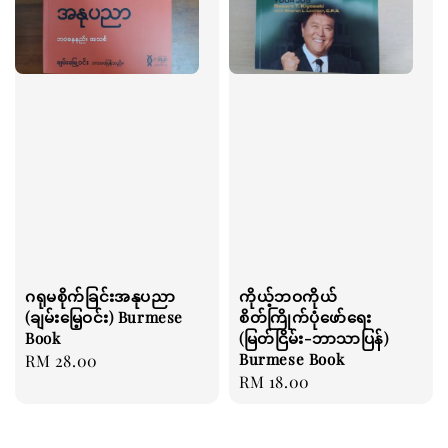
ဂရုမစိုက်ခြင်းအနုပညာ
ကိုယ့်ဘဝကိုယ်
(ချမ်းမြေ့ဝင်း) Burmese
စိတ်ကြိုက်ပုံဖော်ရေး
Book
(မြတ်ငြိမ်း-ဘာသာပြန်)
Burmese Book
Regular
RM 28.00
Regular
RM 18.00
price
price