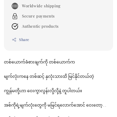
price
Worldwide shipping
Secure payments
Authentic products
Share
တစ်ယောက်ခံစားချက်ကို တစ်ယောက်က
မျက်လုံးကနေ တစ်ဆင့် နှလုံးသားထိ မြင်နိုင်တယ်တဲ့
ကျွန်မတို့ဟာ ဝေးကွာလွန်းလို့လို့နဲ့ တူပါတယ်။
အစ်ကိုရဲ့မျက်လုံးတွေကို မမြင်ရလောက်အောင် ဝေးတော့ . .