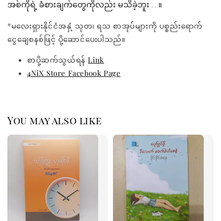
အစ်ကိုရဲ့ ခံစားချက်တွေကိုလည်း မသိခဲ့ဘူး . . ။
*မလေးရှားနိုင်ငံအနှံ့ သုတ၊ ရသ စာအုပ်များကို ပစ္စည်းရောက်
ငွေချေစနစ်ဖြင့် ပို့ဆောင်ပေးပါသည်။
စာပို့ဆက်သွယ်ရန်
Link
4NiX Store Facebook Page
You may also like