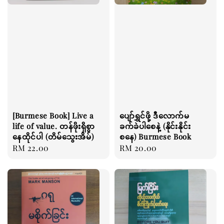
[Burmese Book] Live a
ပျော်ရွှင်ဖို့ ဒီလောက်မ
life of value. တန်ဖိုးရှိစွာ
ခက်ခဲပါစေနဲ့ (နိုင်းနိုင်း
နေထိုင်ပါ (တိမ်သွေးအိမ်)
စနေ) Burmese Book
Regular
RM 22.00
Regular
RM 20.00
price
price