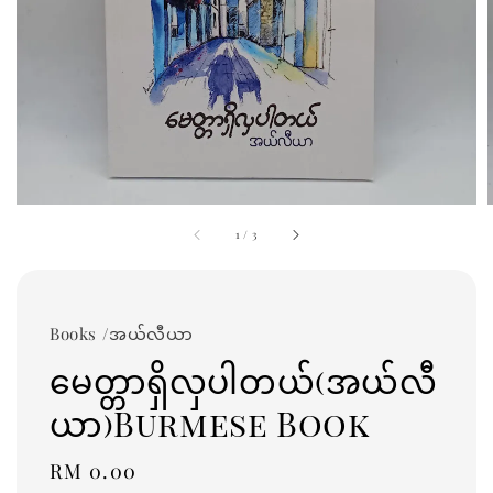
1
/
3
Books /အယ်လီယာ
မေတ္တာရှိလှပါတယ်(အယ်လီ
ယာ)Burmese Book
Regular
RM 0.00