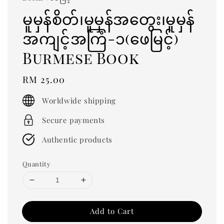
မူမှန်စိတ်၊မူမှန်အတွေး၊မူမှန်
အကျင့်အကြံ-၁(ဖေမြင့်)
Burmese Book
Regular
RM 25.00
price
Worldwide shipping
Secure payments
Authentic products
Quantity
Add to Cart