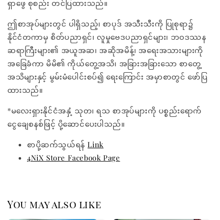
ရှာဖွေ စုစည်း တင်ပြထားသည်။
ဤစာအုပ်များတွင် ပါရှိသည့်၊ စာပုဒ် အသီးသီးကို ပြုစုရာ၌
နိုင်ငံတကာမှ စိတ်ပညာရှင်၊ လူမှုဗေဒပညာရှင်များ၊ ဘဝဒဿန
ဆရာကြီးများ၏ အယူအဆ၊ အဆိုအမိန့်၊ အရေးအသားများကို
အခြေခံကာ မိမိ၏ ကိုယ်တွေ့အသိ၊ အခြားအခြားသော စာတွေ့
အသိများနှင့် မွမ်းမံပေါင်းစပ်၍ ရေးကြောင်း အမှာစာတွင် ဖော်ပြ
ထားသည်။
*မလေးရှားနိုင်ငံအနှံ့ သုတ၊ ရသ စာအုပ်များကို ပစ္စည်းရောက်
ငွေချေစနစ်ဖြင့် ပို့ဆောင်ပေးပါသည်။
စာပို့ဆက်သွယ်ရန်
Link
4NiX Store Facebook Page
You may also like