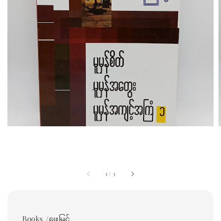
1
/
3
Books /ဖေမြင့်