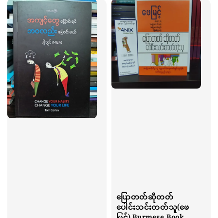
ပြောတတ်ဆိုတတ်
ပေါင်းသင်းတတ်သူ(ဖေ
မြင့်) Burmese Book