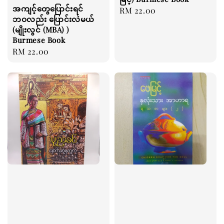
အကျင့်တွေပြောင်းရင်
Regular
RM 22.00
ဘဝလည်း ပြောင်းလဲမယ်
price
(မျိုးလွင် (MBA) )
Burmese Book
Regular
RM 22.00
price