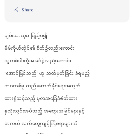
Share
ချမ်းသာသုခ ပြည့်ဝ၍
မိမိကိုယ်တိုင်၏ စိတ်၌လည်းကောင်း
သူတစ်ပါးတို့အမြင်၌လည်းကောင်း
‘အောင်မြင်သည်’ ဟု သတ်မှတ်ခြင်း ခံရမည့်
ဘဝတစ်ခု တည်ဆောက်နိုင်ရေးအတွက်
ထားရှိသင့်သည့် မူလအခြေခံစိတ်ထား
နှလုံးသွင်းအပ်သည့် အတွေးအမြင်များနှင့်
တကယ် လက်တွေ့ကျင့်ကြံစရာများကို