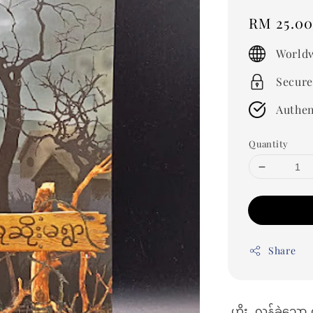
Regular
RM 25.0
price
Worldw
Secure
Authen
Quantity
Share
ဟိုး..လွန်ခဲ့သေ