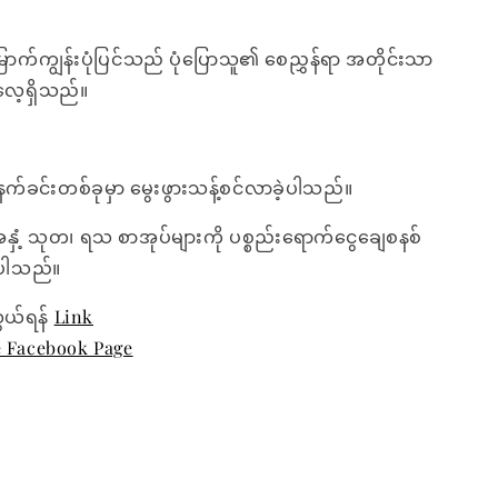
က်ကျွန်းပုံပြင်သည် ပုံပြောသူ၏ စေညွှန်ရာ အတိုင်းသာ
လေ့ရှိသည်။
်ခင်းတစ်ခုမှာ မွေးဖွားသန့်စင်လာခဲ့ပါသည်။
အနှံ့ သုတ၊ ရသ စာအုပ်များကို ပစ္စည်းရောက်ငွေချေစနစ်
ေးပါသည်။
ွယ်ရန်
Link
e Facebook Page