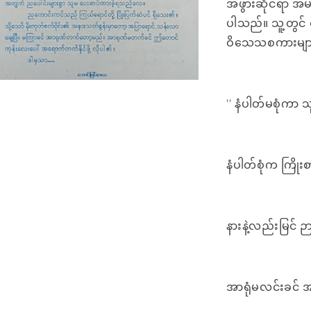
အဖွားဆိုင်ရာ အမ
ပါသည်။ သူ့တွင် ထ
ဝိသေသစကားမျာ
'' နံပါတ်မစုံကာ 
နံပါတ်စုံက ကြိုးစ
နားနဲ့လည်းမြင် ဉ
အာရုံမလင်းခင် အရ