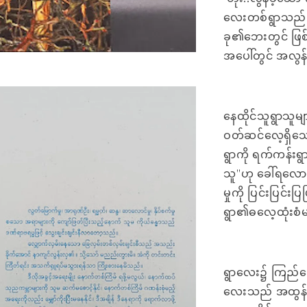
လေးတစ်ရွာသည် 
ခု၏ဘေးတွင် ဖြစ
အပေါ်တွင် အလွ
နေထိုင်သူရွာသူ
ဝတ်ဆင်လေ့ရှိသ
ရွာကို ရက်ကန်းရွ
သူ''ဟု ခေါ်ရလေ
မှုကို ပြင်းပြင်
ရွာ၏ဓလေ့ထုံးစံမျ
ရွာလေး၌ ကြည်သေ
လေးသည် အထွန်း၊