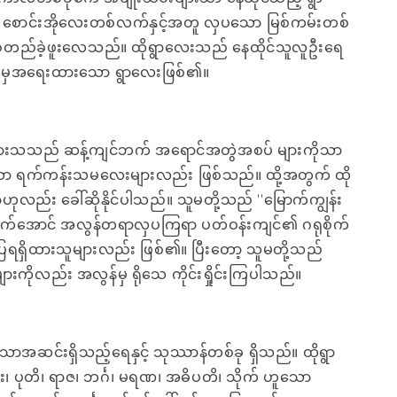
စောင်းအိုလေးတစ်လက်နှင့်အတူ လှပသော မြစ်ကမ်းတစ်
်တည်ခဲ့ဖူးလေသည်။ ထိုရွာလေးသည် နေထိုင်သူလူဦးရေ
န်မှအရေးထားသော ရွာလေးဖြစ်၏။
များသသည် ဆန့်ကျင်ဘက် အရောင်အတွဲအစပ် များကိုသာ
ော ရက်ကန်းသမလေးများလည်း ဖြစ်သည်။ ထို့အတွက် ထို
ာဟုလည်း ခေါ်ဆိုနိုင်ပါသည်။ သူမတို့သည် ''မြောက်ကျွန်း
ာက်အောင် အလွန်တရာလှပကြရာ ပတ်ဝန်းကျင်၏ ဂရုစိုက်
းပြပြရရှိထားသူများလည်း ဖြစ်၏။ ပြီးတော့ သူမတို့သည်
ားကိုလည်း အလွန်မှ ရိုသေ ကိုင်းရှိုင်းကြပါသည်။
ာအဆင်းရှိသည့်ရေနှင့် သုဿာန်တစ်ခု ရှိသည်။ ထိုရွာ
 ပုတိ၊ ရာဇ၊ ဘင်္ဂ၊ မရဏ၊ အဓိပတိ၊ သိုက် ဟူသော