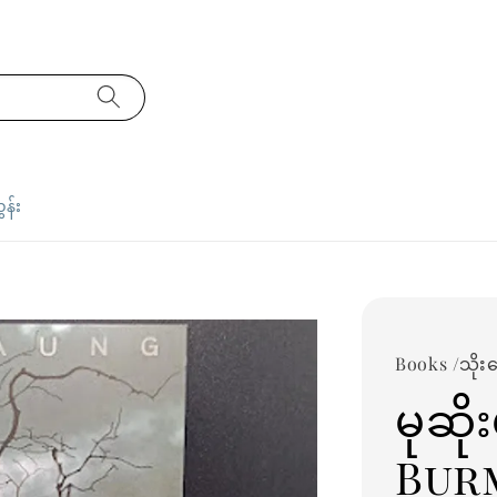
ှန်း
Books /သိုး
မုဆို
Bur