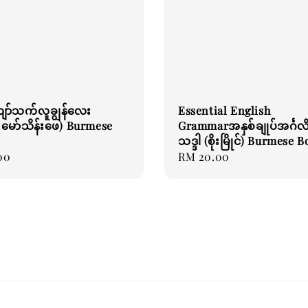
ာ်သက်လူချွန်လေး
Essential English
်းမော်သိန်းဖေ) Burmese
Grammarအနှစ်ချုပ်အင်္ဂလိ
သဒ္ဒါ (စိုးမြိုင်) Burmese 
00
Regular
RM 20.00
price