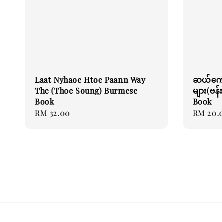
Laat Nyhaoe Htoe Paann Way
ဆယ်ကျေ
The (Thoe Soung) Burmese
များ(ဗန
Book
Book
Regular
RM 32.00
Regular
RM 20.
price
price