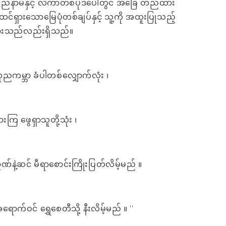
ည်နာမနှင့် လင်္ကာတစ်ပုဒ်ပေါ်တွင် အခြေ တည်ထား
င်ရှားသောမြေပုံတစ်ချပ်နှင့် သူ့ကို အထူးပြုသည့်
းသည်လည်းရှိသည်။
သုညကမ္ဘာ ခံပါတစ်လျှောက်လုံး ၊
ားကြ ဖွေရှာသူတို့သုံး ၊
ာဏ်နဲ့ဆင် မီရာစောင်းကြိုးပြတ်လိမ့်မည် ။
ောက်ဝင် ရွှေစေတီသို့ နီးလိမ့်မည် ။ ''