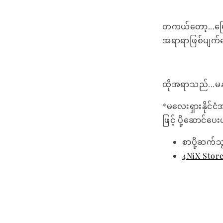
တကယ်တော့...မြော
အရာရာဖြစ်ပျက်
ထိုအရာသည်...မနက
*မလေးရှားနိုင်ငံ
ဖြင့် ပို့ဆောင်ပ
စာပို့ဆက်သ
4NiX Stor