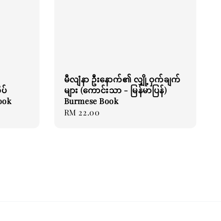
မီလျံနာ ဦးနောက်၏ လျှို့ဝှက်ချက်
ပ်
များ (ကောင်းသာ - မြန်မာပြန်)
Book
Burmese Book
Regular
RM 22.00
price