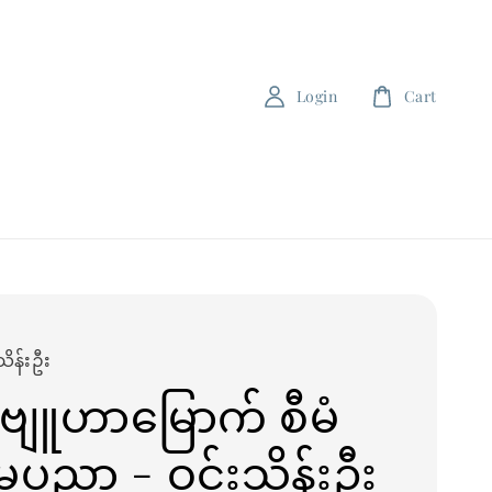
Login
Cart
သိန်းဦး
ျူဟာမြောက် စီမံ
ွဲမှုပညာ - ဝင်းသိန်းဦး