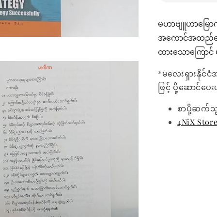
မဟာဗျူဟာမြောက် 
အကောင်အထည်ဖော် 
ထားသောကြောင် မန
*မလေးရှားနိုင်ငံ
ဖြင့် ပို့ဆောင်ပ
စာပို့ဆက်သ
4NiX Stor