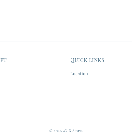
ept
Quick links
Location
© 2026 4NiX Store.