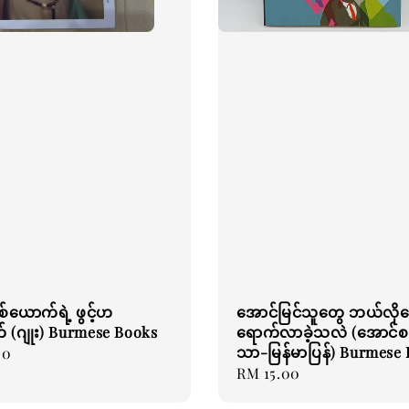
စ်ယောက်ရဲ့ ဖွင့်ဟ
အောင်မြင်သူတွေ ဘယ်လိုရှ
က် (ဂျုး) Burmese Books
ရောက်လာခဲ့သလဲ (အောင်
သာ-မြန်မာပြန်) Burmese
00
Regular
RM 15.00
price