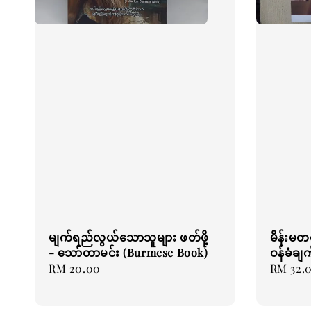
မျက်ရည်လွယ်သောသူများ ဖတ်ဖို့
မိန်းမတ
- သော်တာမင်း (Burmese Book)
ဝန်ခံချ
Regular
RM 20.00
Regular
RM 32.
price
price