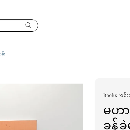
ှန်း
Books /ဝင်း
မဟာဗ
ခန့်ခ