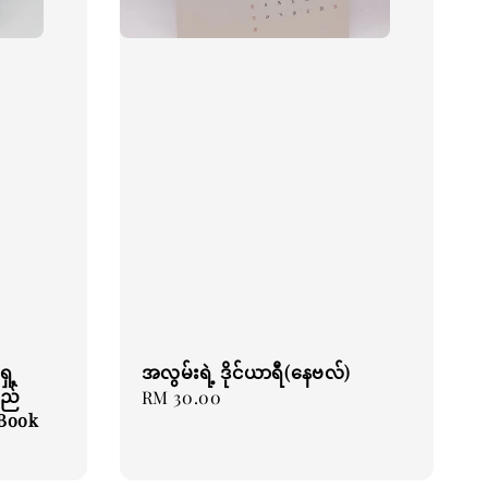
ေ့
အလွမ်းရဲ့ ဒိုင်ယာရီ(နေဗလ်)
စည်
Regular
RM 30.00
 Book
price