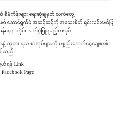
စီမံကိန်းများ ရေးဆွဲချမှတ် လက်တွေ့
ဆောင်ရွက်ပုံ အဆင့်ဆင့်ကို အသေးစိတ် ရှင်းလင်းဖော်ပြ
်နေဂျာတိုင်း လက်စွဲပြုရမည့်စာအုပ်
အနှံ့ သုတ၊ ရသ စာအုပ်များကို ပစ္စည်းရောက်ငွေချေစနစ်
ေးပါသည်။
ွယ်ရန်
Link
e Facebook Page