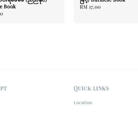
e Book
Regular
RM 17.00
00
price
ept
Quick links
Location