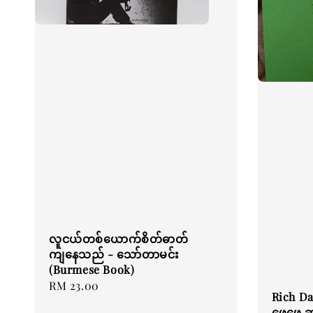
လူငယ်တစ်ယောက်စိတ်ဓာတ်
ကျနေသည် - သော်တာမင်း
(Burmese Book)
Regular
RM 23.00
Rich D
price
ဖေဖေ ဆင