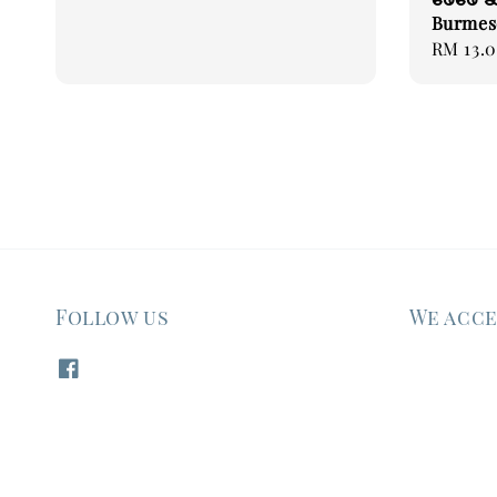
Burmes
Regular
RM 13.
price
Follow us
We acc