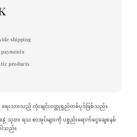
k
ide shipping
 payments
tic products
္ခ ရေးသားသည့် လုံးချင်းဝတ္ထုရှည်တစ်ပုဒ်ဖြစ်သည်။
အနှံ့ သုတ၊ ရသ စာအုပ်များကို ပစ္စည်းရောက်ငွေချေစနစ်
ေးပါသည်။