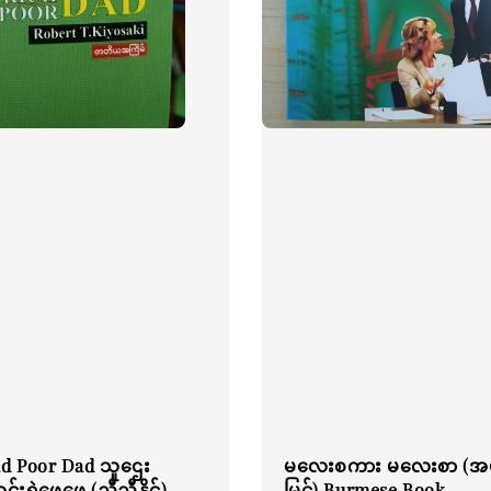
ad Poor Dad သူဌေး
မလေးစကား မလေးစာ (အမ်ရ
်းရဲဖေဖေ (ညီညီနိုင်)
မြင့်) Burmese Book