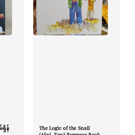
ှိန်
The Logic of the Snail
(Akyi_Taw) Burmese Book