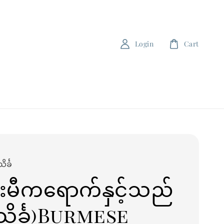
Login
Cart
င်္ခ
းမီကရောက်နှင့်သည်
းသိင်္ခ)Burmese