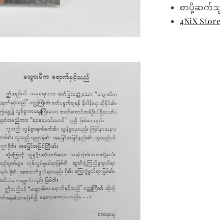
စာပို့ဆက်သ
4NiX Stor