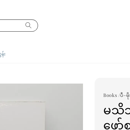
ှန်း
Books /ပီ-မို
မသိသ
ဖော်စ