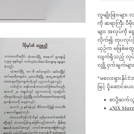
လူမျိုးခြားများ
ကို ဆရာကြီး ပီမိ
များ အလုပ်ကို ရ
လိုက်၍ တုပလုပ်ကြခ
ယှဉ်က မဖြစ်မထွန်း
လျက်ရှိသည့် လုပ
လျှို့ဝှက်ချက်
*မလေးရှားနိုင်ငံ
ဖြင့် ပို့ဆောင်ပ
စာပို့ဆက်သ
4NiX Stor