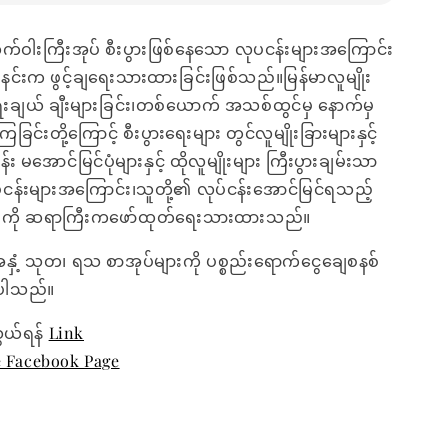
 လက်ဝါးကြီးအုပ် စီးပွားဖြစ်နေသော လုပငန်းများအကြောင်း
ုးနင်းက ဖွင့်ချရေးသားထားခြင်းဖြစ်သည်။မြန်မာလူမျိုး
ွေးချယ် ချီးများခြင်း၊တစ်ယောက် အသစ်ထွင်မှ နောက်မှ
ြင်းတို့ကြောင့် စီးပွားရေးများ တွင်လူမျိုးခြားများနှင့်
 မအောင်မြင်ပုံများနှင့် ထိုလူမျိုးများ ကြီးပွားချမ်းသာ
်ငန်းများအကြောင်း၊သူတို့၏ လုပ်ငန်းအောင်မြင်ရသည့်
များကို ဆရာကြီးကဖော်ထုတ်ရေးသားထားသည်။
အနှံ့ သုတ၊ ရသ စာအုပ်များကို ပစ္စည်းရောက်ငွေချေစနစ်
ေးပါသည်။
ွယ်ရန်
Link
e Facebook Page