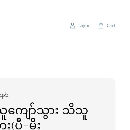
Login
Cart
းနင်း
ူကျော်သွား သိသူ
ား(ပီ-မိုး