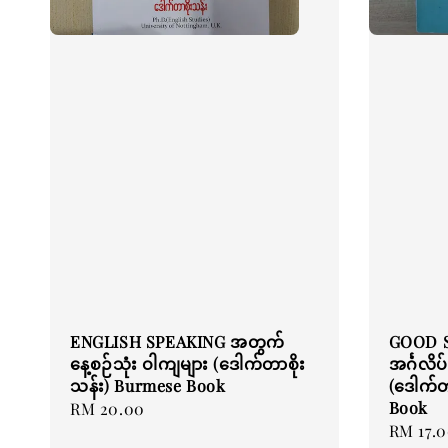
ENGLISH SPEAKING အတွက်
GOOD S
နေ့စဉ်သုံး ဝါကျများ (ဒေါက်တာစိုး
အင်္ဂလိ
သန်း) Burmese Book
(ဒေါက်တ
Book
Regular
RM 20.00
Regular
RM 17.
price