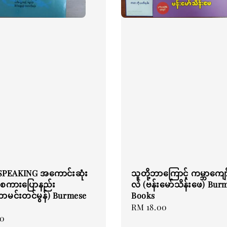
PEAKING အကောင်းဆုံး
သူတို့ဘာကြောင့် ကမ္ဘာကျေ
ပ်စကားပြောနည်း
လဲ (ဗန်းမော်သိန်းဖေ) Bur
ာမင်းတင်မွန်) Burmese
Books
Regular
RM 18.00
00
price