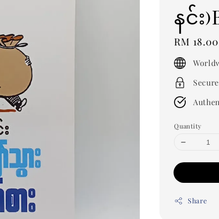
နင်း
Regular
RM 18.00
price
Worldw
Secure
Authen
Quantity
Share