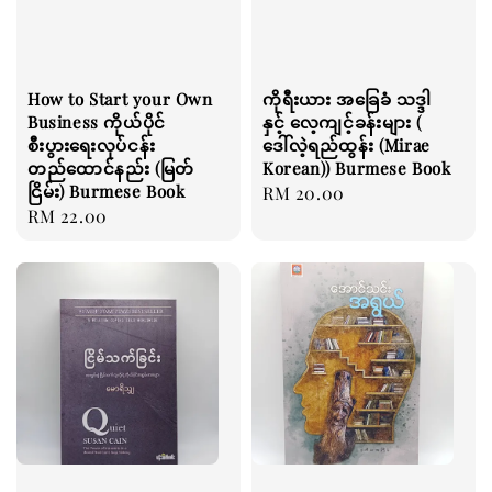
How to Start your Own
ကိုရီးယား အခြေခံ သဒ္ဒါ
Business ကိုယ်ပိုင်
နှင့် လေ့ကျင့်ခန်းများ (
စီးပွားရေးလုပ်ငန်း
ဒေါ်လဲ့ရည်ထွန်း (Mirae
တည်ထောင်နည်း (မြတ်
Korean)) Burmese Book
ငြိမ်း) Burmese Book
Regular
RM 20.00
Regular
RM 22.00
price
price