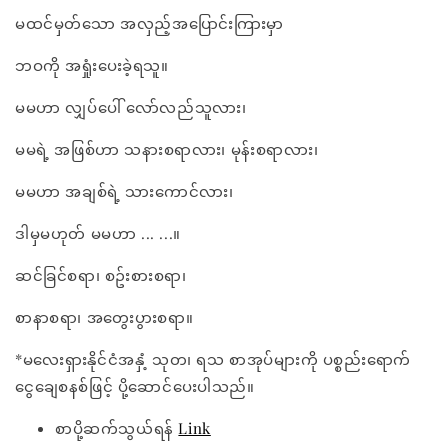
မထင်မှတ်သော အလှည့်အပြောင်းကြားမှာ
ဘဝကို အရှုံးပေးခဲ့ရသူ။
မမဟာ လျှပ်ပေါ် လော်လည်သူလား၊
မမရဲ့ အဖြစ်ဟာ သနားစရာလား၊ မုန်းစရာလား၊
မမဟာ အချစ်ရဲ့ သားကောင်လား၊
ဒါမှမဟုတ် မမဟာ ... ...။
ဆင်ခြင်စရာ၊ စဥ်းစားစရာ၊
စာနာစရာ၊ အတွေးပွားစရာ။
*မလေးရှားနိုင်ငံအနှံ့ သုတ၊ ရသ စာအုပ်များကို ပစ္စည်းရောက်
ငွေချေစနစ်ဖြင့် ပို့ဆောင်ပေးပါသည်။
စာပို့ဆက်သွယ်ရန်
Link