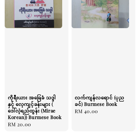
ကိုရီးယား အခြေခံ သဒ္ဒါ
လက်ကျန်လရောင် (ပုည
နှင့် လေ့ကျင့်ခန်းများ (
ခင်) Burmese Book
ဒေါ်လဲ့ရည်ထွန်း (Mirae
Regular
RM 40.00
Korean)) Burmese Book
price
Regular
RM 20.00
price