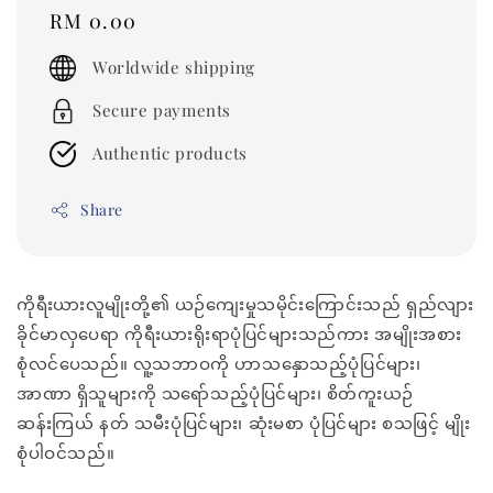
Regular
RM 0.00
price
Worldwide shipping
Secure payments
Authentic products
Share
ကိုရီးယားလူမျိုးတို့၏ ယဉ်ကျေးမှုသမိုင်းကြောင်းသည် ရှည်လျား
ခိုင်မာလှပေရာ ကိုရီးယားရိုးရာပုံပြင်များသည်ကား အမျိုးအစား
စုံလင်ပေသည်။ လူ့သဘာဝကို ဟာသနှောသည့်ပုံပြင်များ၊
အာဏာ ရှိသူများကို သရော်သည့်ပုံပြင်များ၊ စိတ်ကူးယဉ်
ဆန်းကြယ် နတ် သမီးပုံပြင်များ၊ ဆုံးမစာ ပုံပြင်များ စသဖြင့် မျိုး
စုံပါဝင်သည်။