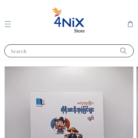
Search