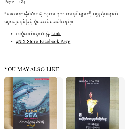
Page - 184
*မလေးရှားနိုင်ငံအနှံ့ သုတ၊ ရသ စာအုပ်များကို ပစ္စည်းရောက်
ငွေချေစနစ်ဖြင့် ပို့ဆောင်ပေးပါသည်။
စာပို့ဆက်သွယ်ရန်
Link
4NiX Store Facebook Page
You may also like