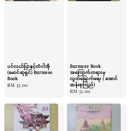
ပင်လယ်ပြာနှင့်တံငါအို
Burmese Book
(မောင်ဆုရှင်) Burmese
အကြောက်တရားမှ
Book
လွတ်မြောက်ရေး ( အောင်
ဆန်းစုကြည်)
Regular
RM 35.00
Regular
RM 35.00
price
price