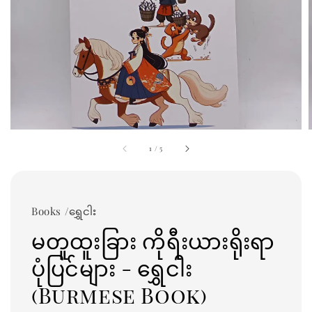
1
/
5
Books /ရွှေငါး
မတူထူးခြား ကိုရီးယားရိုးရာ
ပုံပြင်များ - ရွှေငါး
(Burmese Book)