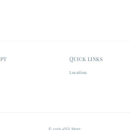
ept
Quick links
Location
© 2026 4NiX Store.