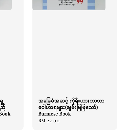
ေ့
အခြေခံအဆင့် ကိုရီးယားဘာသာ
စည်
ဝေါဟာရများ(ချမ်းမြမြသော်)
 Book
Burmese Book
Regular
RM 22.00
price