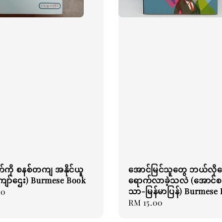
်ကို စနစ်တကျ အနိုင်ယူ
အောင်မြင်သူတွေ ဘယ်လိုရှ
ျော်ဌေး) Burmese Book
ရောက်လာခဲ့သလဲ (အောင်
သာ-မြန်မာပြန်) Burmese
00
Regular
RM 15.00
price