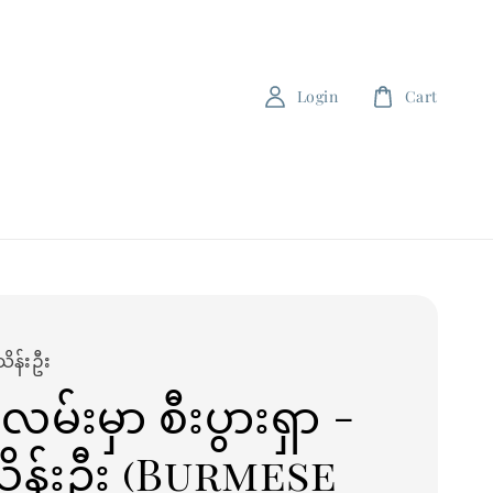
Login
Cart
သိန်းဦး
ိမလမ်းမှာ စီးပွားရှာ -
သိန်းဦး (Burmese