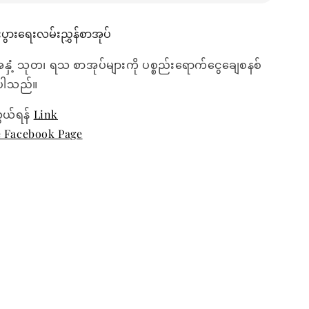
းပွားရေးလမ်းညွှန်စာအုပ်
အနှံ့ သုတ၊ ရသ စာအုပ်များကို ပစ္စည်းရောက်ငွေချေစနစ်
ေးပါသည်။
ွယ်ရန်
Link
e Facebook Page