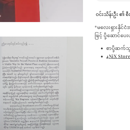
ဝင်းသိန်းဦး ၏ စီ
*မလေးရှားနိုင်ငံ
ဖြင့် ပို့ဆောင်ပ
စာပို့ဆက်သ
4NiX Stor