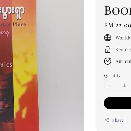
Boo
Regular
RM 22.0
price
Worldw
Secure
Authen
Quantity
Share