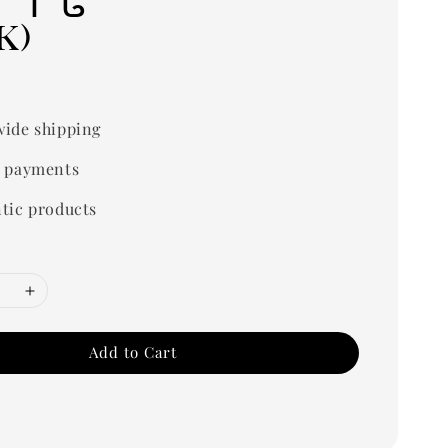
k)
0
ide shipping
 payments
tic products
Add to Cart