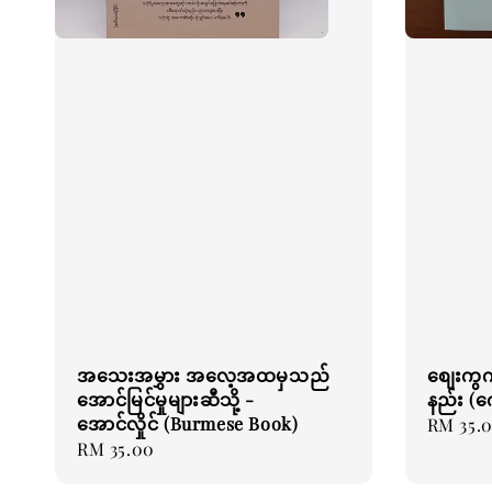
အသေးအမွှား အလေ့အထမှသည်
စျေးကွက
အောင်မြင်မှုများဆီသို့ -
နည်း (က
အောင်လှိုင် (Burmese Book)
Regular
RM 35.
Regular
RM 35.00
price
price